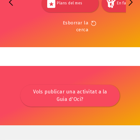
Plans del mes
En família
Esborrar la
cerca
Vols publicar una activitat a la
Guia d'Oci?