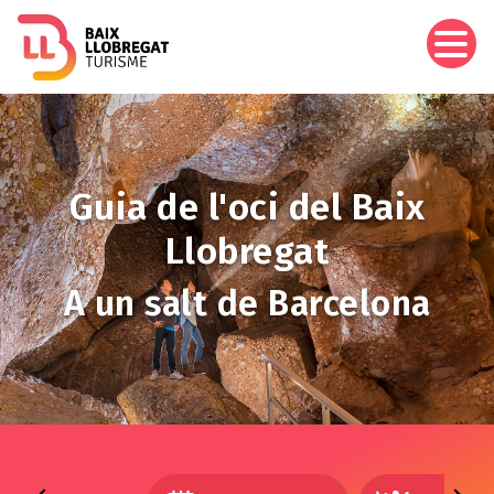
Vés
al
contingut
Imagen
Guia de l'oci del Baix
Llobregat
A un salt de Barcelona