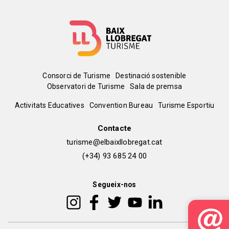
Menú
Consorci de Turisme
Destinació sostenible
Observatori de Turisme
Sala de premsa
del
Peu
Activitats Educatives
Convention Bureau
Turisme Esportiu
pie
de
Contacte
turisme@elbaixllobregat.cat
pàgina
(+34) 93 685 24 00
2
Segueix-nos