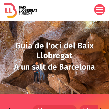
Vés
al
contingut
Imagen
Guia de l'oci del Baix
Llobregat
A un salt de Barcelona