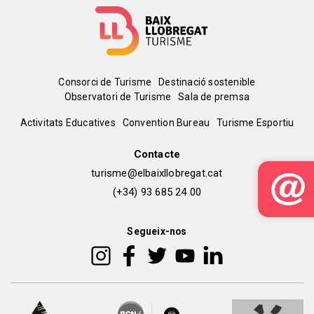
Menú
Consorci de Turisme
Destinació sostenible
Observatori de Turisme
Sala de premsa
del
Peu
Activitats Educatives
Convention Bureau
Turisme Esportiu
pie
de
Contacte
turisme@elbaixllobregat.cat
pàgina
(+34) 93 685 24 00
2
Segueix-nos