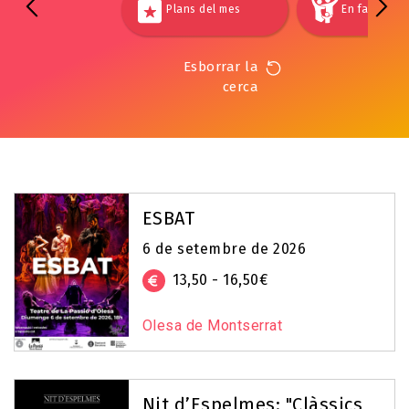
Plans del mes
En família
Esborrar la
cerca
ESBAT
6 de setembre de 2026
13,50 - 16,50€
Olesa de Montserrat
Nit d’Espelmes: "Clàssics