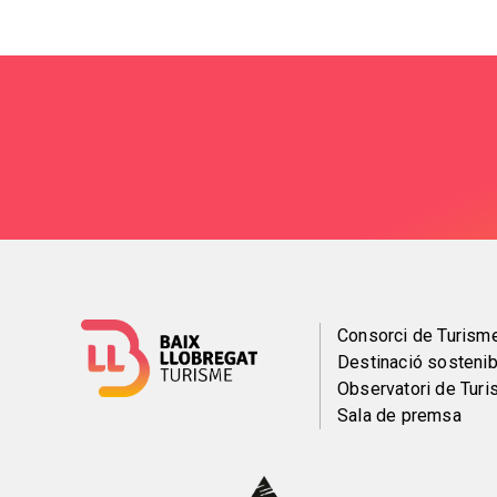
Menú
Consorci de Turism
Destinació sostenib
del
Observatori de Tur
Sala de premsa
pie