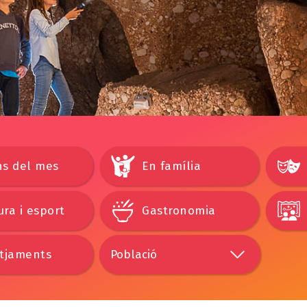
ns del mes
En família
ra i esport
Gastronomia
otjaments