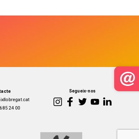
tacte
Segueix-nos
xllobregat.cat
 685 24 00