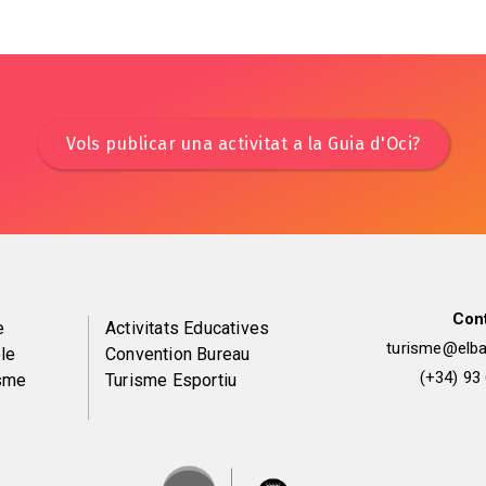
Vols publicar una activitat a la Guia d'Oci?
Con
Peu
e
Activitats Educatives
turisme@elbai
le
Convention Bureau
de
(+34) 93
isme
Turisme Esportiu
pàgina
2