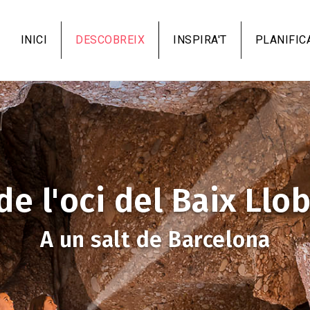
Vés
al
INICI
DESCOBREIX
INSPIRA'T
PLANIFIC
contingut
de l'oci del Baix Llo
A un salt de Barcelona