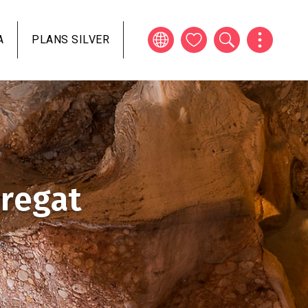
A
PLANS SILVER
bregat