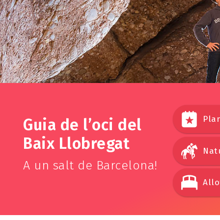
Pla
Guia de l’oci del
Baix Llobregat
Natu
A un salt de Barcelona!
All