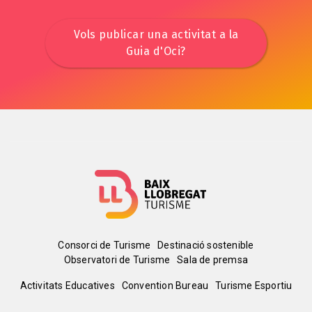
Vols publicar una activitat a la
Guia d'Oci?
Menú
Consorci de Turisme
Destinació sostenible
Observatori de Turisme
Sala de premsa
del
Peu
Activitats Educatives
Convention Bureau
Turisme Esportiu