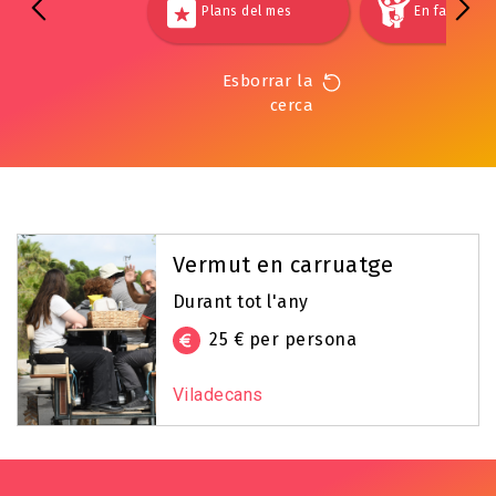
Plans del mes
En família
Esborrar la
cerca
Vermut en carruatge
Durant tot l'any
25 € per persona
Viladecans