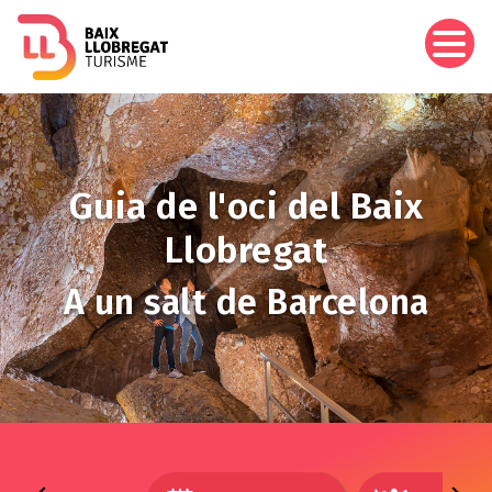
Vés
al
contingut
Imagen
Guia de l'oci del Baix
Llobregat
A un salt de Barcelona