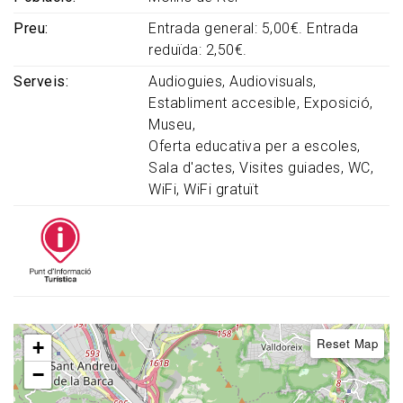
Preu
Entrada general: 5,00€. Entrada
reduïda: 2,50€.
Serveis
Audioguies
Audiovisuals
Establiment accesible
Exposició
Museu
Oferta educativa per a escoles
Sala d'actes
Visites guiades
WC
WiFi
WiFi gratuït
Reset Map
+
−