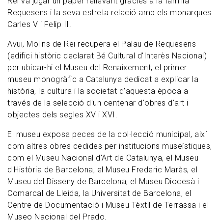
Rei va jugar un paper rellevant gràcies a la família
Requesens i la seva estreta relació amb els monarques
Carles V i Felip II.
Avui, Molins de Rei recupera el Palau de Requesens
(edifici històric declarat Bé Cultural d'Interès Nacional)
per ubicar-hi el Museu del Renaixement, el primer
museu monogràfic a Catalunya dedicat a explicar la
història, la cultura i la societat d'aquesta època a
través de la selecció d'un centenar d'obres d'art i
objectes dels segles XV i XVI.
El museu exposa peces de la col·lecció municipal, així
com altres obres cedides per institucions museístiques,
com el Museu Nacional d'Art de Catalunya, el Museu
d'Història de Barcelona, el Museu Frederic Marès, el
Museu del Disseny de Barcelona, el Museu Diocesà i
Comarcal de Lleida, la Universitat de Barcelona, el
Centre de Documentació i Museu Tèxtil de Terrassa i el
Museo Nacional del Prado.