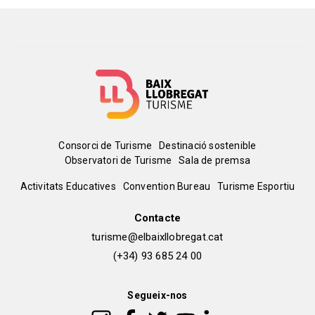
Menú
Consorci de Turisme
Destinació sostenible
Observatori de Turisme
Sala de premsa
del
Peu
Activitats Educatives
Convention Bureau
Turisme Esportiu
pie
de
Contacte
turisme@elbaixllobregat.cat
pàgina
(+34) 93 685 24 00
2
Segueix-nos