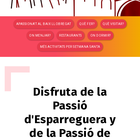
APASSIONA'T AL BAIX LLOBREGAT
QUÈ FER?
QUÈ VISITAR?
ON MENJAR?
RESTAURANTS
ON DORMIR?
MÉS ACTIVITATS PER SETMANA SANTA
Disfruta de la
Passió
d'Esparreguera y
de la Passió de