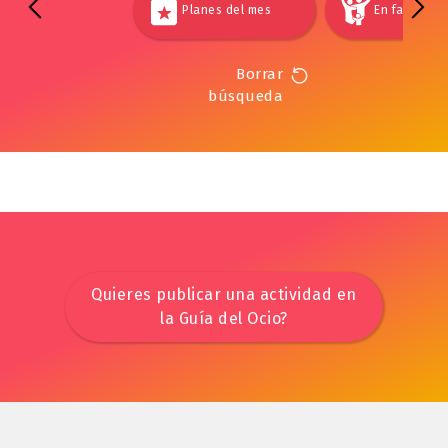
Planes del mes
En familia
Borrar
búsqueda
Quieres publicar una actividad en
la Guía del Ocio?