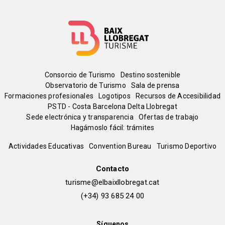
Menú
Consorcio de Turismo
Destino sostenible
Observatorio de Turismo
Sala de prensa
del
Formaciones profesionales
Logotipos
Recursos de Accesibilidad
PSTD - Costa Barcelona Delta Llobregat
Sede electrónica y transparencia
Ofertas de trabajo
pie
Hagámoslo fácil: trámites
Peu
Actividades Educativas
Convention Bureau
Turismo Deportivo
de
Contacto
turisme@elbaixllobregat.cat
pàgina
(+34) 93 685 24 00
2
Síguenos