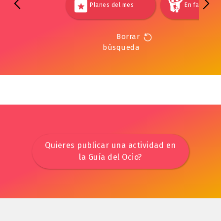
Planes del mes
En familia
Borrar
búsqueda
Quieres publicar una actividad en
la Guía del Ocio?