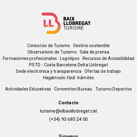
Menú
Consorcio de Turismo
Destino sostenible
Observatorio de Turismo
Sala de prensa
del
Formaciones profesionales
Logotipos
Recursos de Accesibilidad
PSTD - Costa Barcelona Delta Llobregat
Sede electrónica y transparencia
Ofertas de trabajo
pie
Hagámoslo fácil: trámites
Peu
Actividades Educativas
Convention Bureau
Turismo Deportivo
de
Contacto
turisme@elbaixllobregat.cat
pàgina
(+34) 93 685 24 00
2
Síguenos