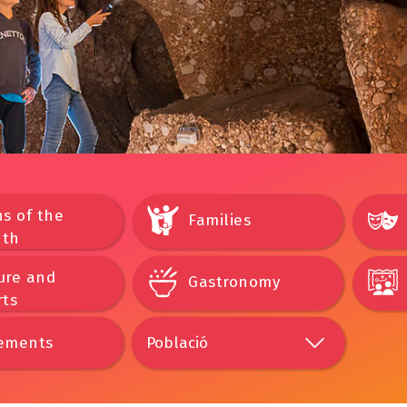
s of the
Families
th
ure and
Gastronomy
rts
ements