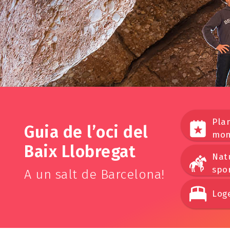
Plan
Guia de l’oci del
mon
Baix Llobregat
Nat
spo
A un salt de Barcelona!
Log