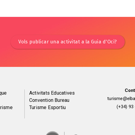
Vols publicar una activitat a la Guia d'Oci?
Cont
Peu
que
Activitats Educatives
turisme@elbai
Convention Bureau
de
(+34) 93
urisme
Turisme Esportiu
pàgina