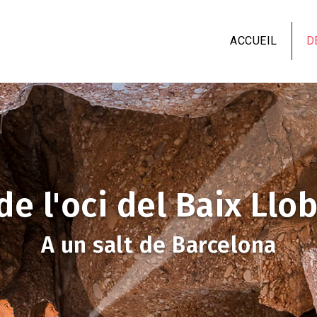
Aller
au
ACCUEIL
D
contenu
principal
de l'oci del Baix Llo
A un salt de Barcelona