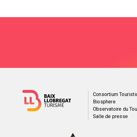
Menú
Consortium Touristi
Biosphere
del
Observatoire du To
Salle de presse
pie