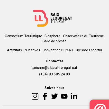
Menú
Consortium Touristique
Biosphere
Observatoire du Tourisme
Salle de presse
del
Peu
Activitats Educatives
Convention Bureau
Turisme Esportiu
pie
de
Contacter
turisme@elbaixllobregat.cat
pàgina
(+34) 93 685 24 00
2
Suivez nous