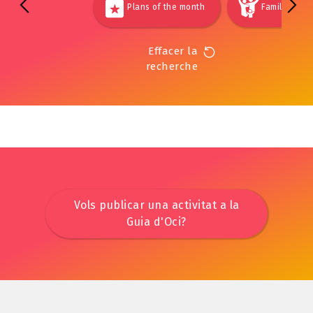
Plans of the month
Families
Effacer la
recherche
Vols publicar una activitat a la
Guia d'Oci?