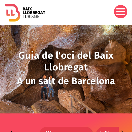
Aller
au
contenu
principal
Image
Guia de l'oci del Baix
Llobregat
A un salt de Barcelona