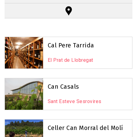
Reset Map
+
−
Cal Pere Tarrida
El Prat de Llobregat
6
Can Casals
Sant Esteve Sesrovires
3
Celler Can Morral del Molí