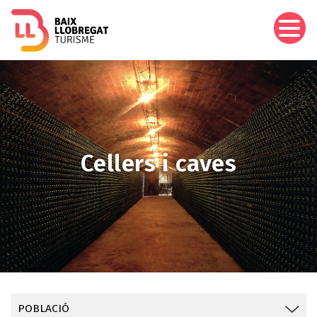
Vés
al
contingut
Imagen
Cellers i caves