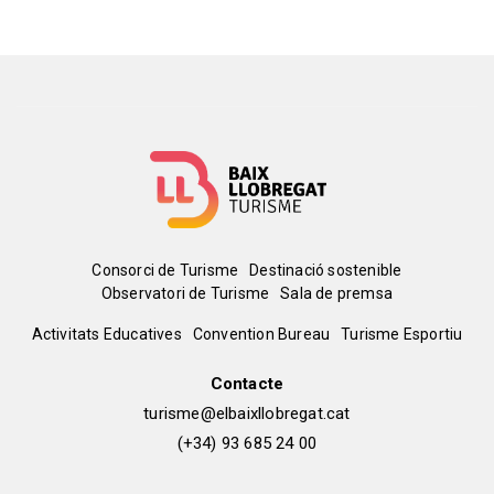
Menú
Consorci de Turisme
Destinació sostenible
Observatori de Turisme
Sala de premsa
del
Peu
Activitats Educatives
Convention Bureau
Turisme Esportiu
pie
de
Contacte
turisme@elbaixllobregat.cat
pàgina
(+34) 93 685 24 00
2