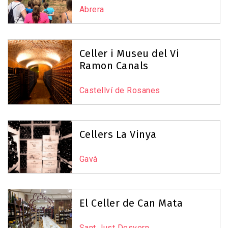
Abrera
Leaflet
|
©
OpenStreetMap
contributors
Celler i Museu del Vi
Ramon Canals
Castellví de Rosanes
Cellers La Vinya
Gavà
El Celler de Can Mata
Sant Just Desvern