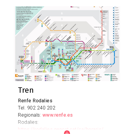
Imagen
Mapa de carreteres del Baix Llobregat
Tren
Renfe Rodalies
Tel. 902 240 202
Regionals:
www.renfe.es
Rodalies:
https://rodalies.gencat.cat/ca/horaris/