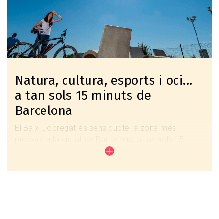
Natura, cultura, esports i oci...
a tan sols 15 minuts de
Barcelona
El Baix Llobregat és sens dubte la zona més
propera a la ciutat de Barcelona, a tan sols 15
minuts del centre de la capital catalana.
Disposa d’uns accesos inmmillorables, incloent-hi
l’Aeroport Internacional de Barcelona El Prat, el tren
d’alta velocitat, bones comunicacions per carretera
– en cotxe particular o transport públic (Tren, TRAM
i autobusos)- o via marítima.