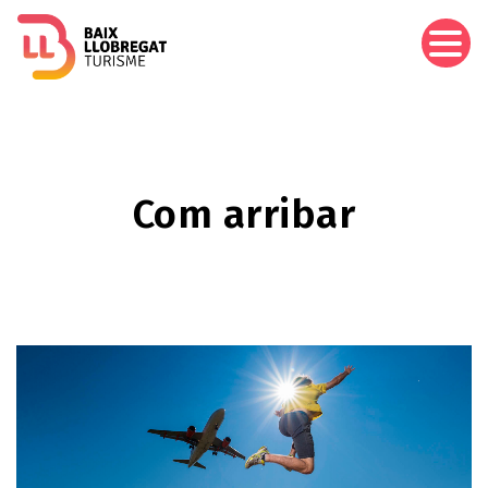
Vés
al
contingut
Com arribar
Imagen