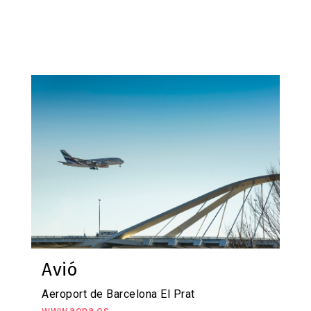
Martorell (Portal d’Anoia) 93 775 24 45
Molins de Rei 93 668 23 95
Ràdio Taxi Transports i Missatgers del Baix
Llobregat 93 630 30 30
Sant Feliu de Llobregat 93 666 10 06
Imagen
Taxi Vallirana 93 683 22 02
Radio Taxi Baix Llobregat 93 630 30 30
Su taxi – Viladecans 93 640 80 80
Avió
Aeroport de Barcelona El Prat
www.aena.es