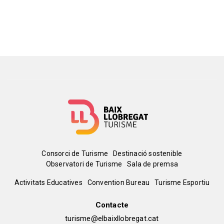
Menú
Consorci de Turisme
Destinació sostenible
Observatori de Turisme
Sala de premsa
del
Peu
Activitats Educatives
Convention Bureau
Turisme Esportiu
pie
de
Contacte
turisme@elbaixllobregat.cat