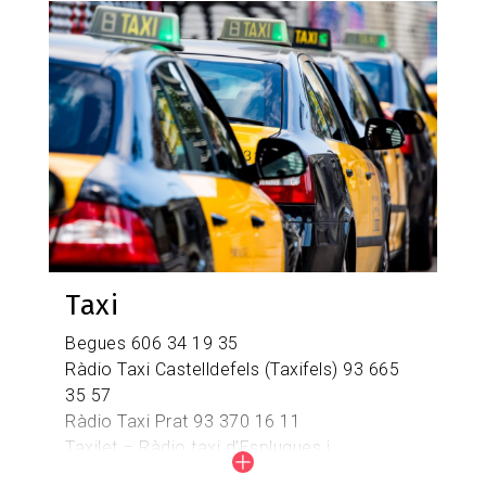
Bicivia:
https://www.amb.cat/ca/web/mobilitat/proje
Imagen
oberts/detall/-/projecteobert/bicivia/6439486/11
Taxi
Begues 606 34 19 35
Ràdio Taxi Castelldefels (Taxifels) 93 665
35 57
Ràdio Taxi Prat 93 370 16 11
Taxilet – Ràdio taxi d’Esplugues i
l’Hospitalet 93 473 62 00