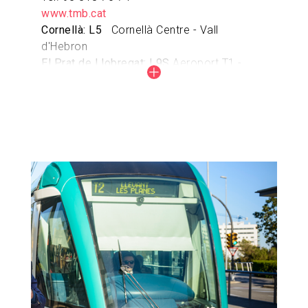
www.tmb.cat
Cornellà: L5
Cornellà Centre - Vall
d'Hebron
El Prat de Llobregat: L9S
Aeroport T1 -
Zona Universitària
Imagen