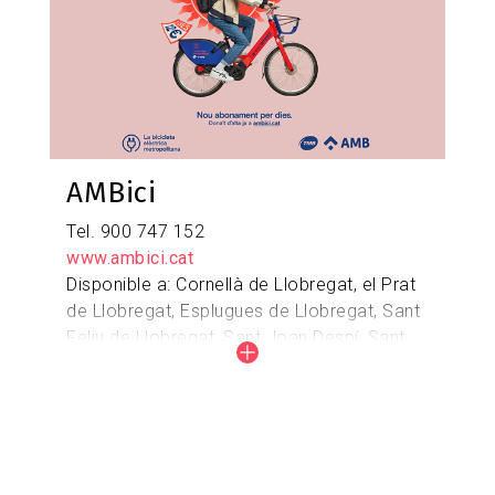
AMBici
Tel. 900 747 152
www.ambici.cat
Disponible a: ​​Cornellà de Llobregat, el Prat
de Llobregat, Esplugues de Llobregat, Sant
Feliu de Llobregat, Sant Joan Despí, Sant
Just Desvern, Molins de Rei, Sant Boi de
Llobregat, Viladecans, Gavà i Castelldefels
Mapa de les
parades:
https://www.ambici.cat/ca/mapa/
Web