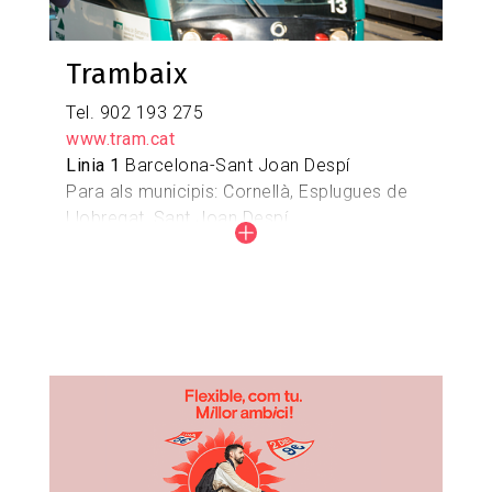
Trambaix
Tel. 902 193 275
www.tram.cat
Linia 1
Barcelona-Sant Joan Despí
Para als municipis: Cornellà, Esplugues de
Llobregat, Sant Joan Despí.
Linia 2
Barcelona-Esplugues de Llobregat
Para als municipis: Esplugues de Llobregat,
Cornellà, Sant Joan Despí.
Imagen
Linia 3
Barcelona-Sant Feliu de Llobregat
Para als municipis: Esplugues de Llobregat,
Sant Just Desvern, Sant Feliu de Llobregat.