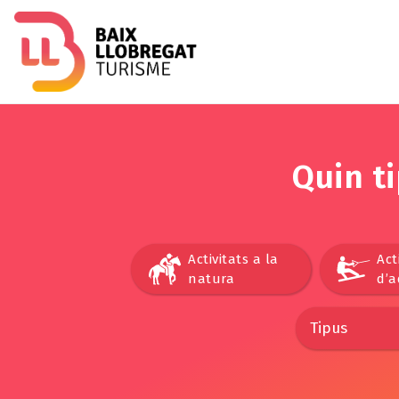
Quin t
Activitats a la
Act
natura
d’a