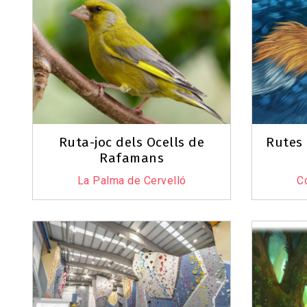
Ruta-joc dels Ocells de
Rutes 
Rafamans
La Palma de Cervelló
C