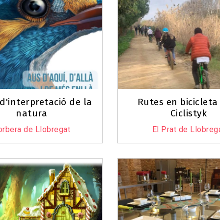
d'interpretació de la
Rutes en biciclet
natura
Ciclistyk
orbera de Llobregat
El Prat de Llobreg