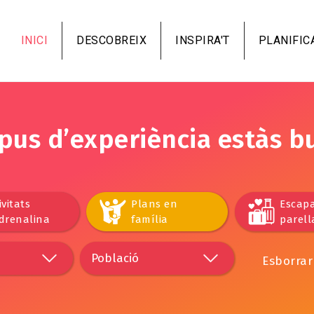
Vés
al
INICI
DESCOBREIX
INSPIRA'T
PLANIFIC
contingut
ipus d’experiència estàs b
ivitats
Plans en
Escap
drenalina
família
parell
Esborrar