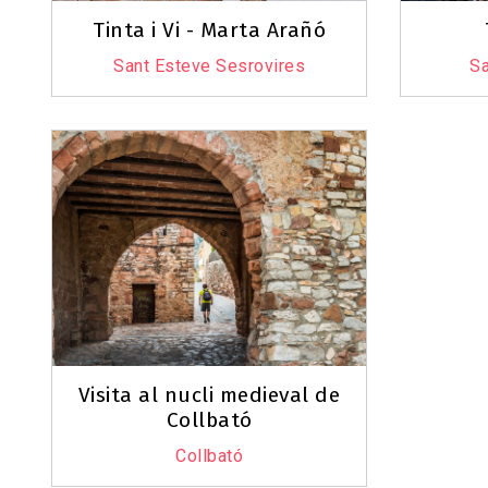
Tinta i Vi - Marta Arañó
Sant Esteve Sesrovires
Sa
Visita al nucli medieval de
Collbató
Collbató