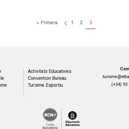
« Primera
Primera
Pàgina
1
2
3
pàgina
anterior
Con
Peu
e
Activitats Educatives
turisme@elbai
le
Convention Bureau
de
(+34) 93
isme
Turisme Esportiu
pàgina
2