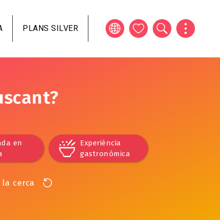
A
PLANS SILVER
uscant?
ada en
Experiència
a
gastronòmica
 la cerca