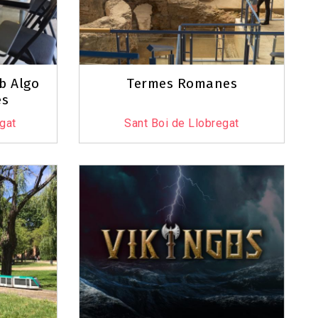
b Algo
Termes Romanes
es
egat
Sant Boi de Llobregat