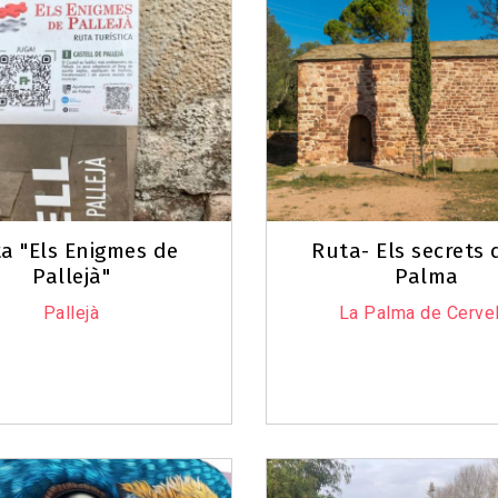
a "Els Enigmes de
Ruta- Els secrets 
Pallejà"
Palma
Pallejà
La Palma de Cervel