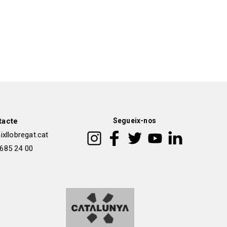
tacte
Segueix-nos
xllobregat.cat
 685 24 00