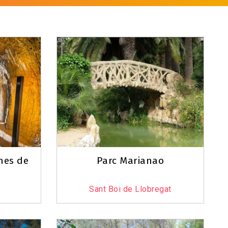
nes de
Parc Marianao
Sant Boi de Llobregat