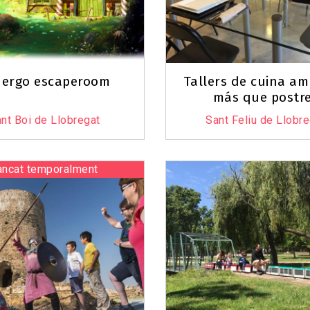
nergo escaperoom
Tallers de cuina am
más que postr
nt Boi de Llobregat
Sant Feliu de Llobr
ancat temporalment