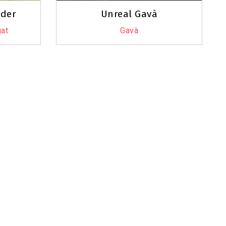
ader
Unreal Gavà
gat
Gavà