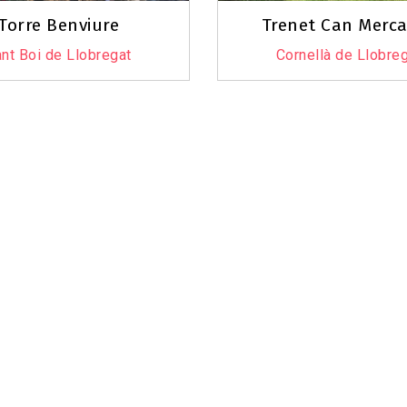
Torre Benviure
Trenet Can Merc
nt Boi de Llobregat
Cornellà de Llobre