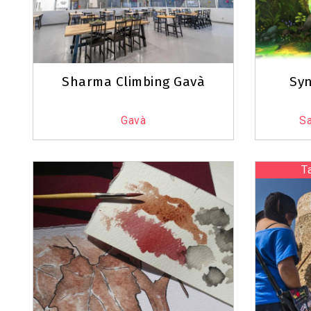
Sharma Climbing Gavà
Sy
Gavà
Sa
T