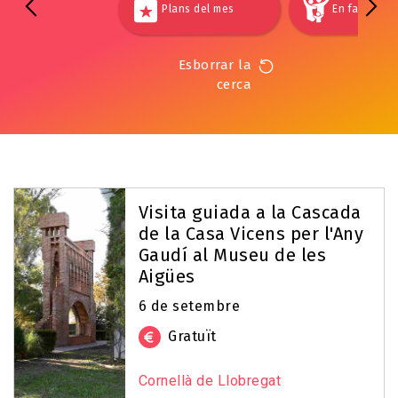
Plans del mes
En família
Esborrar la
cerca
Visita guiada a la Cascada
de la Casa Vicens per l'Any
Gaudí al Museu de les
Aigües
6 de setembre
Gratuït
Cornellà de Llobregat