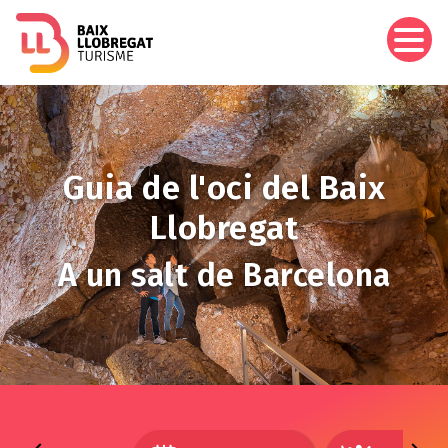
Vés
al
contingut
Imagen
Guia de l'oci del Baix
Llobregat
A un salt de Barcelona