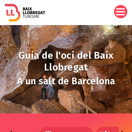
Vés
al
contingut
Imagen
Guia de l'oci del Baix
Llobregat
A un salt de Barcelona