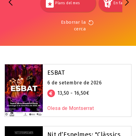
Plans del mes
En família
Esborrar la
cerca
ESBAT
6 de setembre de 2026
13,50 - 16,50€
Olesa de Montserrat
Nit d’Espelmes: "Clàssics