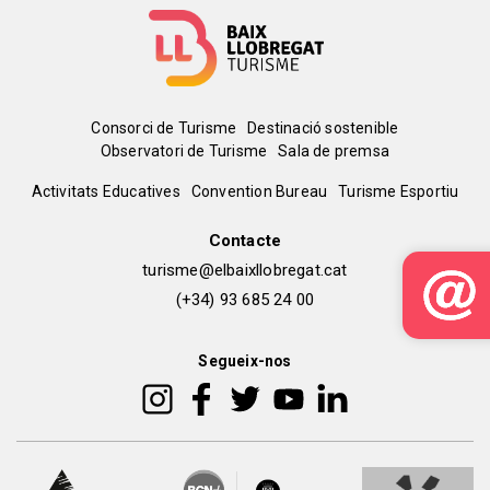
Menú
Consorci de Turisme
Destinació sostenible
Observatori de Turisme
Sala de premsa
del
Peu
Activitats Educatives
Convention Bureau
Turisme Esportiu
pie
de
Contacte
turisme@elbaixllobregat.cat
pàgina
(+34) 93 685 24 00
2
Segueix-nos