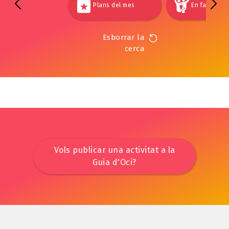
Plans del mes
En família
Esborrar la
cerca
Vols publicar una activitat a la
Guia d'Oci?