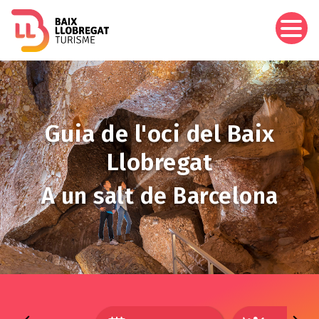
Vés
al
contingut
Imagen
Guia de l'oci del Baix
Llobregat
A un salt de Barcelona