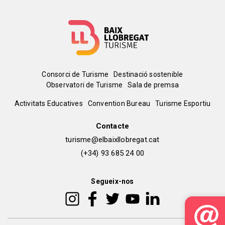
Menú
Consorci de Turisme
Destinació sostenible
Observatori de Turisme
Sala de premsa
del
Peu
Activitats Educatives
Convention Bureau
Turisme Esportiu
pie
de
Contacte
turisme@elbaixllobregat.cat
pàgina
(+34) 93 685 24 00
2
Segueix-nos