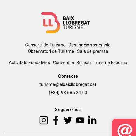
Menú
Consorci de Turisme
Destinació sostenible
Observatori de Turisme
Sala de premsa
del
Peu
Activitats Educatives
Convention Bureau
Turisme Esportiu
pie
de
Contacte
turisme@elbaixllobregat.cat
pàgina
(+34) 93 685 24 00
2
Segueix-nos