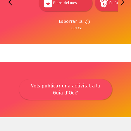
Plans del mes
En família
Esborrar la
cerca
Vols publicar una activitat a la
Guia d'Oci?