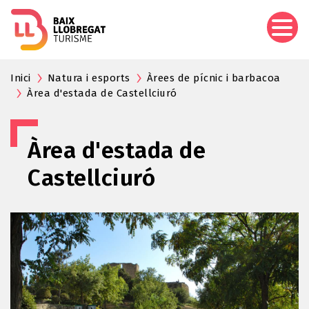
Vés
al
contingut
Inici
Natura i esports
Àrees de pícnic i barbacoa
Àrea d'estada de Castellciuró
Àrea d'estada de
Castellciuró