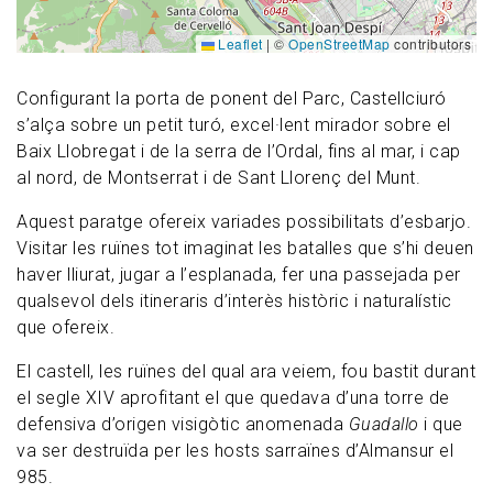
Leaflet
|
©
OpenStreetMap
contributors
Configurant la porta de ponent del Parc, Castellciuró
s’alça sobre un petit turó, excel·lent mirador sobre el
Baix Llobregat i de la serra de l’Ordal, fins al mar, i cap
al nord, de Montserrat i de Sant Llorenç del Munt.
Aquest paratge ofereix variades possibilitats d’esbarjo.
Visitar les ruïnes tot imaginat les batalles que s’hi deuen
haver lliurat, jugar a l’esplanada, fer una passejada per
qualsevol dels itineraris d’interès històric i naturalístic
que ofereix.
El castell, les ruïnes del qual ara veiem, fou bastit durant
el segle XIV aprofitant el que quedava d’una torre de
defensiva d’origen visigòtic anomenada
Guadallo
i que
va ser destruïda per les hosts sarraïnes d’Almansur el
985.