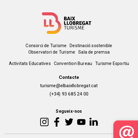
Menú
Consorci de Turisme
Destinació sostenible
Observatori de Turisme
Sala de premsa
del
Peu
Activitats Educatives
Convention Bureau
Turisme Esportiu
pie
de
Contacte
turisme@elbaixllobregat.cat
pàgina
(+34) 93 685 24 00
2
Segueix-nos