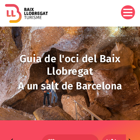
Vés
al
contingut
Imagen
Guia de l'oci del Baix
Llobregat
A un salt de Barcelona