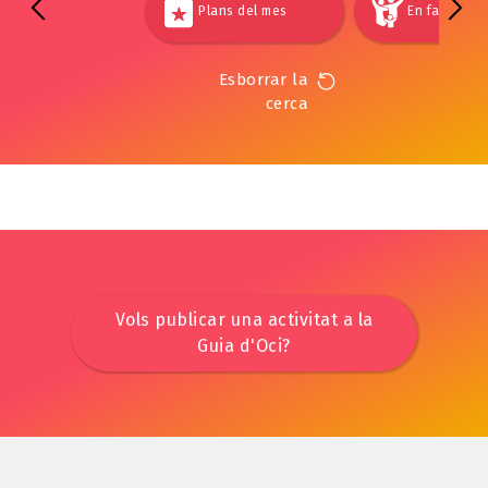
Plans del mes
En família
Esborrar la
cerca
Vols publicar una activitat a la
Guia d'Oci?