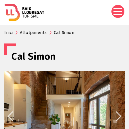
Vés
al
contingut
Inici
Allotjaments
Cal Simon
Cal Simon