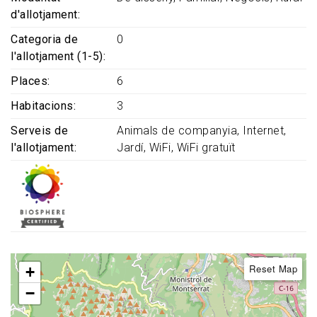
d'allotjament
Categoria de
0
l'allotjament (1-5)
Places
6
Habitacions
3
Serveis de
Animals de companyia
Internet
l'allotjament
Jardí
WiFi
WiFi gratuït
Reset Map
+
−