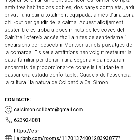
amb tres habitacions dobles, dos banys complets, jardí
privat i una cuina totalment equipada, a més d'una zona
chill-out per gaudir de la calma. Aquest allotjament
sostenible es troba a pocs minuts de les coves del
Salnitre i ofereix accés fàcil a rutes de senderisme i
excursions per descobrir Montserrat i els paisatges de
la comarca. Els seus amfitrions han volgut restaurar la
casa familiar per donar-li una segona vida i estaran
encantats de proporcionar-te consells i ajudar-te a
passar una estada confortable. Gaudeix de l’essència,
la cultura i la natura de Collbató a Cal Simon.
CONTACTE
calsimon.collbato@gmail.com
623924081
https://es-
l.airbnb.com/rooms/1170137400128393877?