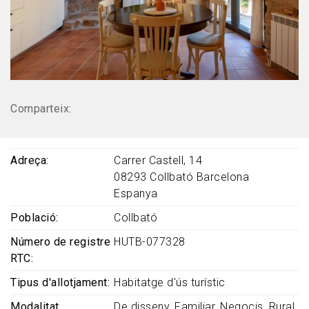
Comparteix:
Adreça
Carrer Castell, 14
08293
Collbató
Barcelona
Espanya
Població
Collbató
Número de registre
HUTB-077328
RTC
Tipus d'allotjament
Habitatge d'ús turístic
Modalitat
De disseny
Familiar
Negocis
Rural