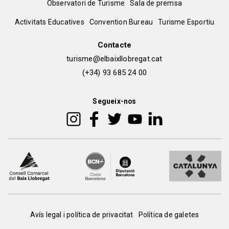
Observatori de Turisme
Sala de premsa
del
Peu
Activitats Educatives
Convention Bureau
Turisme Esportiu
pie
de
Contacte
turisme@elbaixllobregat.cat
pàgina
(+34) 93 685 24 00
2
Segueix-nos
Peu
Avís legal i política de privacitat
Política de galetes