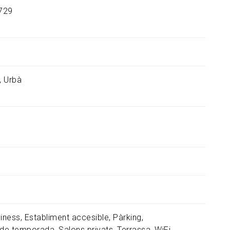
729
Urbà
iness
Establiment accesible
Pàrking
 de temporada
Salons privats
Terrassa
WiFi