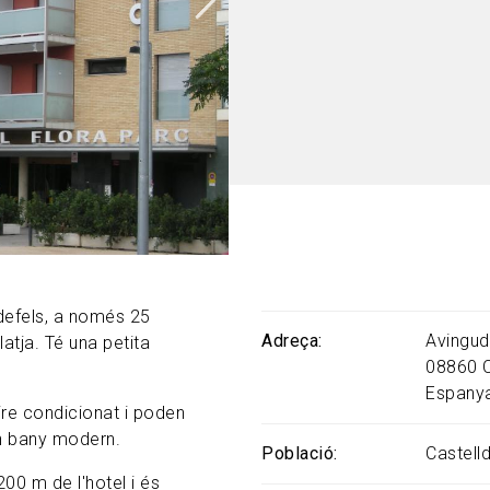
ldefels, a només 25
Adreça
Avingud
atja. Té una petita
08860
Espany
ire condicionat i poden
 un bany modern.
Població
Castell
00 m de l'hotel i és