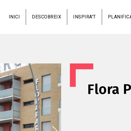
Vés
al
INICI
DESCOBREIX
INSPIRA'T
PLANIFIC
contingut
Flora 