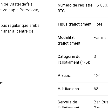
en de Castelldefels
Número de registre
HB-000
ue va cap a Barcelona,
RTC
Tipus d'allotjament
Hotel
obús regular que arriba
er anar al centre de
Modalitat
Familiar
d'allotjament
Categoria de
3
l'allotjament (1-5)
Places
136
a-
Habitacions
68
Serveis de
Bar
Bus
l'allotjament
Piscina