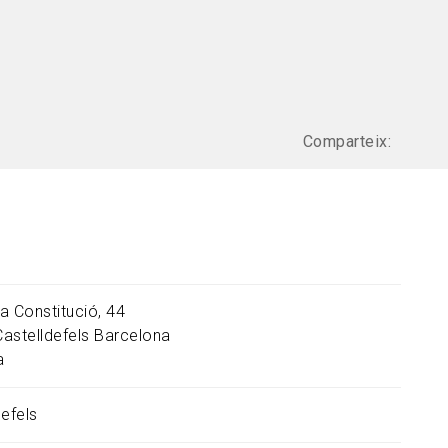
Comparteix:
a Constitució, 44
Castelldefels
Barcelona
a
defels