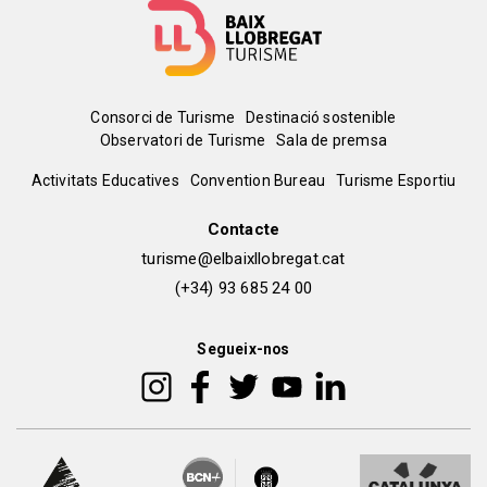
Menú
Consorci de Turisme
Destinació sostenible
Observatori de Turisme
Sala de premsa
del
Peu
Activitats Educatives
Convention Bureau
Turisme Esportiu
pie
de
Contacte
turisme@elbaixllobregat.cat
pàgina
(+34) 93 685 24 00
2
Segueix-nos