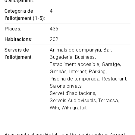
d'allotjament
Categoria de
4
l'allotjament (1-5)
Places
436
Habitacions
202
Serveis de
Animals de companyia
Bar
l'allotjament
Bugaderia
Business
Establiment accesible
Garatge
Gimnàs
Internet
Pàrking
Piscina de temporada
Restaurant
Salons privats
Servei d'habitacions
Serveis Audiovisuals
Terrassa
WiFi
WiFi gratuït
Benvinguts al nou Hotel Four Points Barcelona Airport!