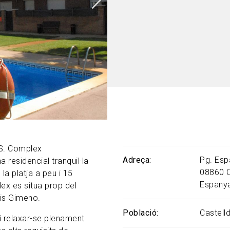
S. Complex
Adreça
Pg. Esp
 residencial tranquil·la
08860
la platja a peu i 15
Espany
lex es situa prop del
nis Gimeno.
Població
Castell
i relaxar-se plenament