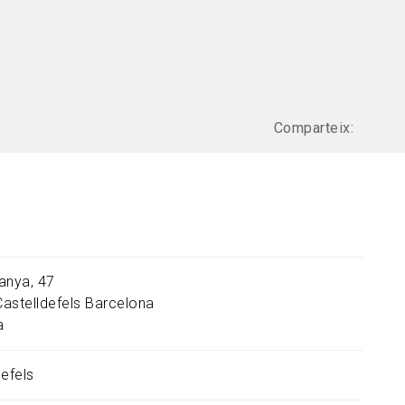
Comparteix:
anya, 47
Castelldefels
Barcelona
a
defels