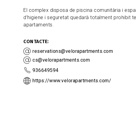
El complex disposa de piscina comunitària i espai
d’higiene i seguretat quedarà totalment prohibit te
apartaments.
CONTACTE
reservations@velorapartments.com
cs@velorapartments.com
936649594
https://www.velorapartments.com/