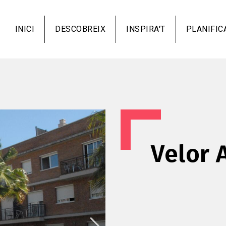
Vés
al
INICI
DESCOBREIX
INSPIRA'T
PLANIFIC
contingut
Velor 