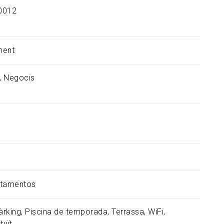
0012
ment
Negocis
rtamentos
àrking
Piscina de temporada
Terrassa
WiFi
tuït