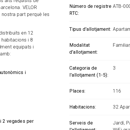
 alts requisits de
Número de registre
ATB-00
 Barcelona. VELOR
RTC
 nostra part perquè les
Tipus d'allotjament
Aparta
istribuïts en 12
habitacions i 8
Modalitat
Familiar
lment equipats i
d'allotjament
 amb:
Categoria de
3
 autonòmics i
l'allotjament (1-5)
Places
116
Habitacions
32 Apa
 i 2 vegades per
Serveis de
Jardí
P
l'allotjament
WiFi gra