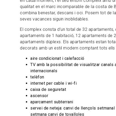
en cada moment, i el seu entorn compleix amb uns
qualitat en el marc incomparable de la costa de
combina benestar, descans i oci. Posem tot de la
seves vacances siguin inoblidables.
El complex consta d’un total de 32 apartaments, d
apartaments de 1 habitació, 12 apartaments de 2 
apartaments dúplexs. Els apartaments estan tota
decorats amb un estil modern comptant tots ells
aire condicionat i calefacció
TV amb la possibilitat de visualitzar canals
internacionals
telèfon
internet per cable i wi-fi
caixa de seguretat
ascensor
aparcament subterrani
servei de neteja: canvi de llençols setmanal
setmana canvi de tovalloles