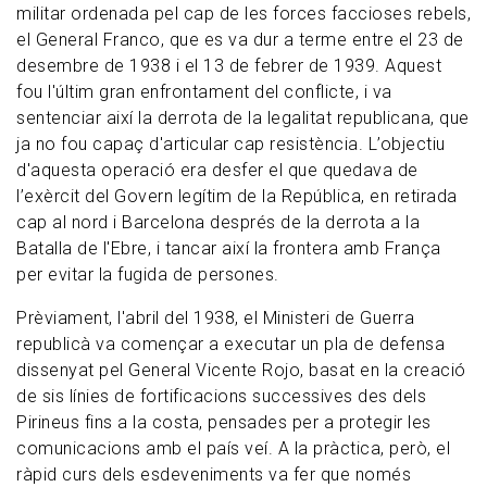
militar ordenada pel cap de les forces faccioses rebels,
el General Franco, que es va dur a terme entre el 23 de
desembre de 1938 i el 13 de febrer de 1939. Aquest
fou l'últim gran enfrontament del conflicte, i va
sentenciar així la derrota de la legalitat republicana, que
ja no fou capaç d'articular cap resistència. L’objectiu
d'aquesta operació era desfer el que quedava de
l’exèrcit del Govern legítim de la República, en retirada
cap al nord i Barcelona després de la derrota a la
Batalla de l'Ebre, i tancar així la frontera amb França
per evitar la fugida de persones.
Prèviament, l'abril del 1938, el Ministeri de Guerra
republicà va començar a executar un pla de defensa
dissenyat pel General Vicente Rojo, basat en la creació
de sis línies de fortificacions successives des dels
Pirineus fins a la costa, pensades per a protegir les
comunicacions amb el país veí. A la pràctica, però, el
ràpid curs dels esdeveniments va fer que només