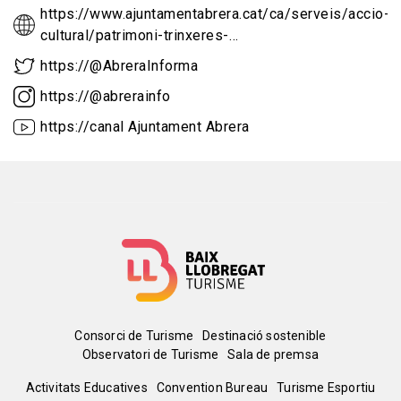
https://www.ajuntamentabrera.cat/ca/serveis/accio-
cultural/patrimoni-trinxeres-…
https://@AbreraInforma
https://@abrerainfo
https://canal Ajuntament Abrera
Menú
Consorci de Turisme
Destinació sostenible
Observatori de Turisme
Sala de premsa
del
Peu
Activitats Educatives
Convention Bureau
Turisme Esportiu