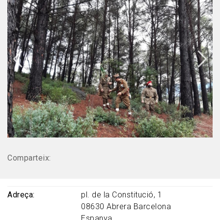
Comparteix:
Adreça
pl. de la Constitució, 1
08630
Abrera
Barcelona
Espanya