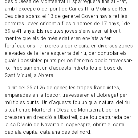
des d'Olesa de Montserrat i Esparreguera fins al Prat,
amb l'excepció del pont de Carles III a Molins de Rei.
Deu dies abans, el 13 de gener,el Govern havia fet les
darreres lleves cridant a files a homes de 17 anys, i de
39 a 41 anys. Els reclutes joves s'enviaven al front,
mentre que els de més edat eren enviats a fer
fortificacions i trinxeres a corre cuita en diverses zones
elevades de la llera esquerra del riu, per controlar els
guals i possibles punts per on l'enemic podia travessar-
lo. Precisament un d'aquests indrets fou el bosc de
Sant Miquel, a Abrera.
La nit del 25 al 26 de gener, les tropes franquistes,
emparades en la foscor, travessaren el Llobregat per
múltiples punts. Un d'aquests fou un gual natural del riu
situat entre Martorell i Olesa de Montserrat, per on
creuaren en direcció a Ullastrell, que fou capturada per
la 4a Divisió de Navarra al capvespre, obrint el camí
cap ala capital catalana des del nord.