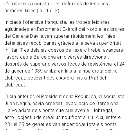
s'arribessin a construir les defenses de les dues
primeres línies (la L1 i L2).
Iniciada l'ofensiva franquista, les tropes feixistes,
aglutinades en l’anomenat Exèrcit del Nord a les ordres
del General Dávila,van superar ràpidament les línies
defensives republicanes gràcies a la seva superioritat
militar. Tres dels sis cossos de l'exèrcit rebel avançaren
llavors cap a Barcelona en diverses direccions i,
després de superar diversos focus de resistència, el 24
de gener de 1939 arribaren fins a la riba dreta del riu
Llobregat, ocupant des d'Abrera fins al Prat del
Llobregat.
El dia anterior, el President de la República, el socialista
Juan Negrín, havia ordenat l'evacuació de Barcelona,
i la voladura dels ponts que creuaven el Llobregat,
amb l'objectiu de crear un nou front al riu. Així, entre el
23 i el 25 de gener es van enderrocar tots els ponts