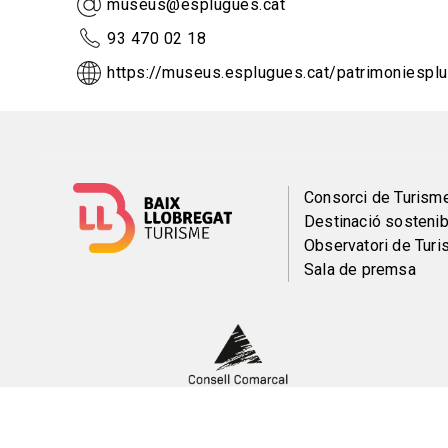
museus@esplugues.cat
93 470 02 18
https://museus.esplugues.cat/patrimoniespl
Menú
Consorci de Turism
Destinació sostenib
del
Observatori de Tur
Sala de premsa
pie