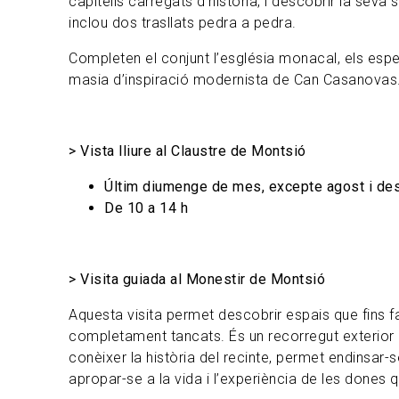
capitells carregats d’història, i descobrir la seva 
inclou dos trasllats pedra a pedra.
Completen el conjunt l’església monacal, els espec
masia d’inspiració modernista de Can Casanovas
> Vista lliure al Claustre de Montsió
Últim diumenge de mes, excepte agost i de
De 10 a 14 h
> Visita guiada al Monestir de Montsió
Aquesta visita permet descobrir espais que fins 
completament tancats. És un recorregut exterior i
conèixer la història del recinte, permet endinsar-
apropar-se a la vida i l’experiència de les dones q