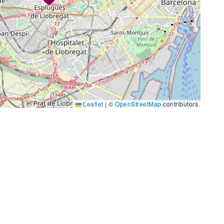
Leaflet
|
©
OpenStreetMap
contributors