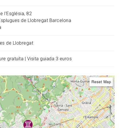
e l'Església, 82
Esplugues de Llobregat
Barcelona
a
es de Llobregat
liure gratuïta | Visita guiada 3 euros
Reset Map