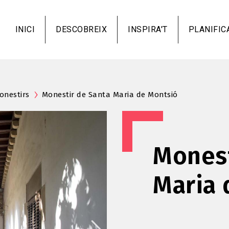
Vés
al
INICI
DESCOBREIX
INSPIRA'T
PLANIFIC
contingut
monestirs
Monestir de Santa Maria de Montsió
Monest
Maria 