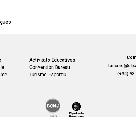
ugues
Con
Peu
e
Activitats Educatives
turisme@elbai
le
Convention Bureau
de
(+34) 93
isme
Turisme Esportiu
pàgina
2