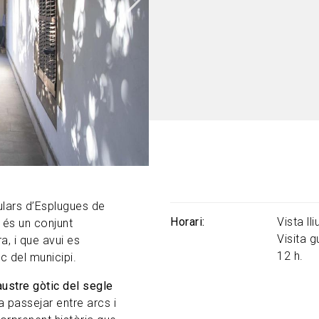
ulars d’Esplugues de
Horari
Vista ll
és un conjunt
Visita 
a, i que avui es
12 h.
ic del municipi.
austre gòtic del segle
a passejar entre arcs i