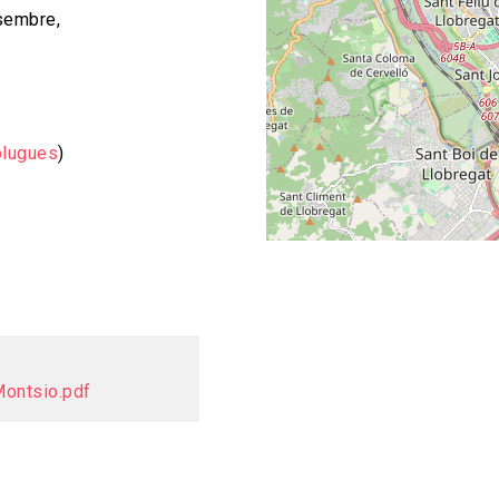
sembre,
plugues
)
Montsio.pdf