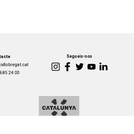
tacte
Segueix-nos
xllobregat.cat
 685 24 00