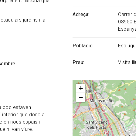
sorprenent història que
Adreça
Carrer d
taculars jardins i la
08950
.
Espany
Població
Esplugu
Preu
Visita l
sembre.
+
−
fa poc estaven
 interior que dona a
se en nous espais i
ue hi van viure.