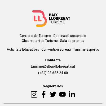
Menú
Consorci de Turisme
Destinació sostenible
Observatori de Turisme
Sala de premsa
del
Peu
Activitats Educatives
Convention Bureau
Turisme Esportiu
pie
de
Contacte
turisme@elbaixllobregat.cat
pàgina
(+34) 93 685 24 00
2
Segueix-nos