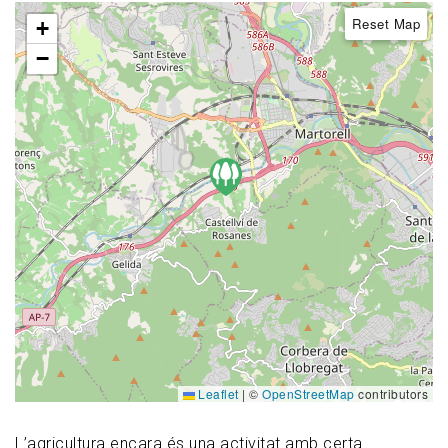
Reset Map
+
−
Leaflet
|
©
OpenStreetMap
contributors
L’agricultura encara és una activitat amb certa