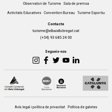
Menú
Observatori de Turisme
Sala de premsa
del
Peu
Activitats Educatives
Convention Bureau
Turisme Esportiu
pie
de
Contacte
turisme@elbaixllobregat.cat
pàgina
(+34) 93 685 24 00
2
Segueix-nos
Peu
Avís legal i política de privacitat
Política de galetes