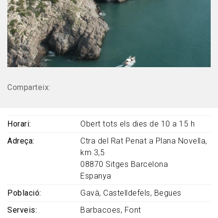
Comparteix:
Horari
Obert tots els dies de 10 a 15 h
Adreça
Ctra del Rat Penat a Plana Novella,
km 3,5
08870
Sitges
Barcelona
Espanya
Població
Gavà
Castelldefels
Begues
Serveis
Barbacoes
Font