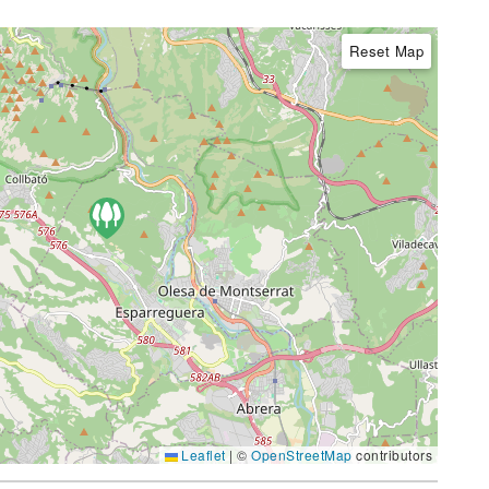
Reset Map
Leaflet
|
©
OpenStreetMap
contributors