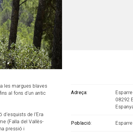
 a les margues blaves
Adreça
Esparre
ins al fons d'un antic
08292
Espany
ó d'esquists de l'Era
e (Falla del Vallès-
Població
Esparre
a pressió i