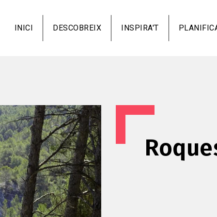
Vés
al
INICI
DESCOBREIX
INSPIRA'T
PLANIFIC
contingut
Roques