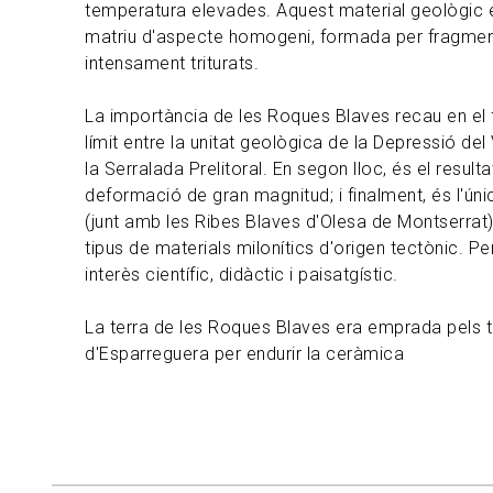
temperatura elevades. Aquest material geològic e
matriu d'aspecte homogeni, formada per fragment
intensament triturats.
La importància de les Roques Blaves recau en el f
límit entre la unitat geològica de la Depressió del
la Serralada Prelitoral. En segon lloc, és el result
deformació de gran magnitud; i finalment, és l'úni
(junt amb les Ribes Blaves d'Olesa de Montserrat
tipus de materials milonítics d'origen tectònic. Pe
interès científic, didàctic i paisatgístic.
La terra de les Roques Blaves era emprada pels t
d'Esparreguera per endurir la ceràmica