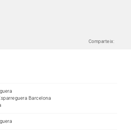
Comparteix:
guera
Esparreguera
Barcelona
a
guera