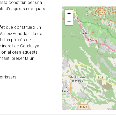
stà constituït per una
s d'esquists i de quars
+
−
et que constitueix un
 Vallès-Penedès i la de
at d'un procés de
c indret de Catalunya
) on afloren aquests
r tant, presenta un
errissers