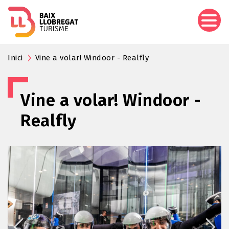
Vés
al
contingut
Inici
Vine a volar! Windoor - Realfly
Vine a volar! Windoor -
Realfly