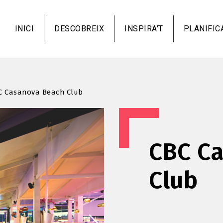
Vés
al
INICI
DESCOBREIX
INSPIRA'T
PLANIFIC
contingut
C Casanova Beach Club
CBC C
Club