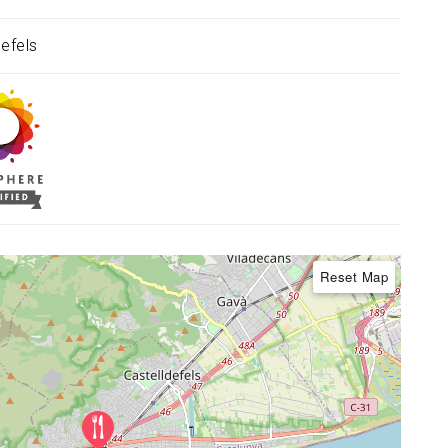
defels
Reset Map