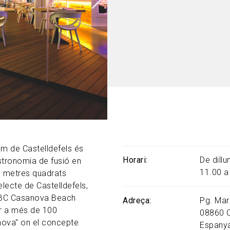
im de Castelldefels és
Horari
De dill
stronomia de fusió en
11.00 a
00 metres quadrats
electe de Castelldefels,
. CBC Casanova Beach
Adreça
Pg. Mar
r a més de 100
08860
nova" on el concepte
Espany