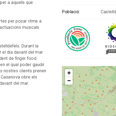
 per a aquells que
Població
Castell
tes per posar ritme a
i actuacions musicals
telldefels. Durant la
r el dia davant del mar
dent de finger food.
 en el qual poder gaudir
s nostres clients prenen
+
e Casanova obre els
−
 davant del mar.