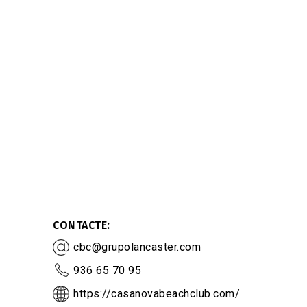
CONTACTE
cbc@grupolancaster.com
936 65 70 95
https://casanovabeachclub.com/