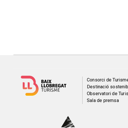
Menú
Consorci de Turism
Destinació sostenib
del
Observatori de Tur
Sala de premsa
pie