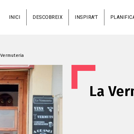
Vés
al
INICI
DESCOBREIX
INSPIRA'T
PLANIFIC
contingut
 Vermuteria
La Ver