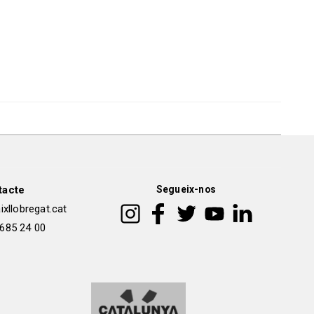
tacte
Segueix-nos
xllobregat.cat
 685 24 00