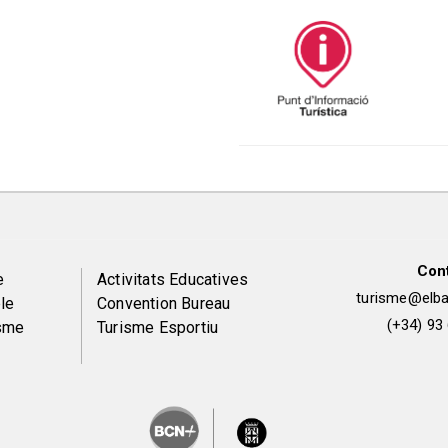
Con
Peu
e
Activitats Educatives
turisme@elbai
le
Convention Bureau
de
(+34) 93
isme
Turisme Esportiu
pàgina
2