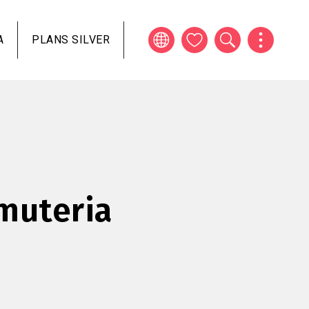
A
PLANS SILVER
muteria