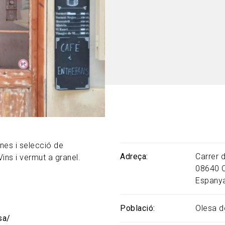
nes i selecció de
Adreça
Carrer d
ins i vermut a granel.
08640
Espany
Població
Olesa d
sa/