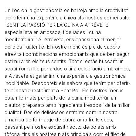
Un lloc on la gastronomia es barreja amb la creativitat
per oferir una experiència única als nostres comensals.
‘'SENT LA PASSIÓ PER LA CUINA A ATRÉVETE'
especialista en arrossos, fideuades i cuina
mediterrània. ' A Atrévete, ens apassiona el menjar
deliciós i autèntic. El nostre menú és ple de sabors
atrevits i combinacions emocionants que de ben segur
estimularan els teus sentits. Tant si estàs buscant un
sopar romàntic per a dos o una celebració amb amics,
a Atrévete et garantim una experiència gastronòmica
inoblidable. Descobreix els sabors que tenim per oferir-
te al nostre restaurant a Sant Boi. Els nostres menús
estan formats per plats de la cuina mediterrània i
d'autor, preparats amb ingredients frescos i de la millor
qualitat. Des de deliciosos entrants com la nostra
amanida de formatge de cabra amb fruits secs,
passant pel nostre exquisit risotto de bolets amb
tòfona, fins als nostres plats principals com el filet de