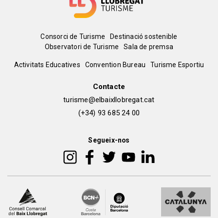
Menú
Consorci de Turisme
Destinació sostenible
Observatori de Turisme
Sala de premsa
del
Peu
Activitats Educatives
Convention Bureau
Turisme Esportiu
pie
de
Contacte
turisme@elbaixllobregat.cat
pàgina
(+34) 93 685 24 00
2
Segueix-nos