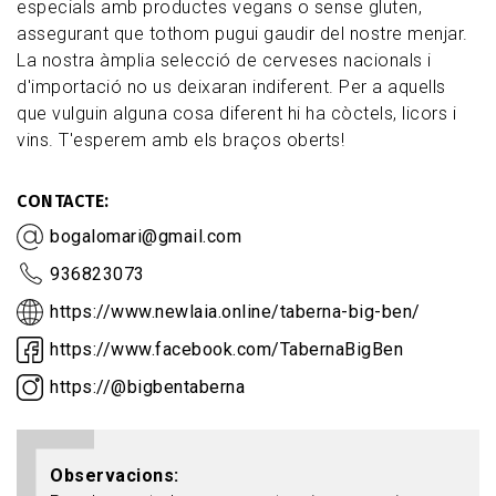
especials amb productes vegans o sense gluten,
assegurant que tothom pugui gaudir del nostre menjar.
La nostra àmplia selecció de cerveses nacionals i
d'importació no us deixaran indiferent. Per a aquells
que vulguin alguna cosa diferent hi ha còctels, licors i
vins. T'esperem amb els braços oberts!
CONTACTE
bogalomari@gmail.com
936823073
https://www.newlaia.online/taberna-big-ben/
https://www.facebook.com/TabernaBigBen
https://@bigbentaberna
Observacions