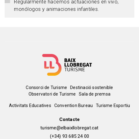
Regularmente hacemos actuaciones en vivo,
monólogos y animaciones infantiles.
Menú
Consorci de Turisme
Destinació sostenible
Observatori de Turisme
Sala de premsa
del
Peu
Activitats Educatives
Convention Bureau
Turisme Esportiu
pie
de
Contacte
turisme@elbaixllobregat.cat
pàgina
(+34) 93 685 24 00