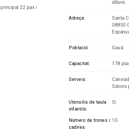
dillun
principal 22 pax i
Adreça
Santa Cr
08850
Espany
Població
Gavà
Capacitat
178 pla
Serveis
Canviad
Salons 
Utensilis de taula
Sí
infantils
Número de trones i
10
cadires