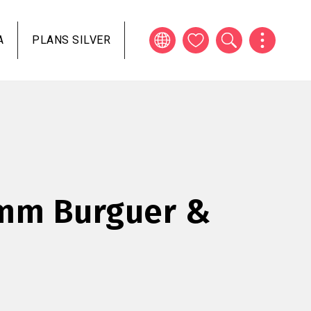
A
PLANS SILVER
'mm Burguer &