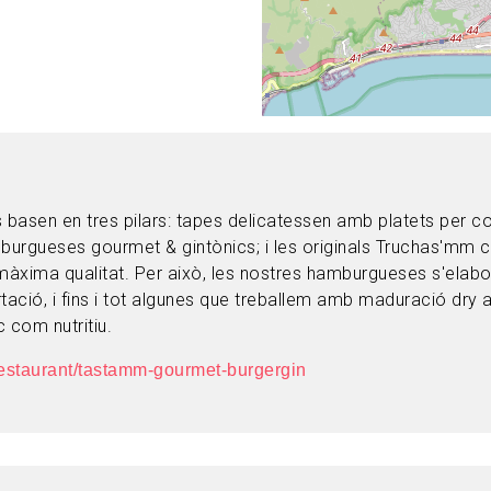
s basen en tres pilars: tapes delicatessen amb platets per
mburgueses gourmet & gintònics; i les originals Truchas'mm c
màxima qualitat. Per això, les nostres hamburgueses s'elab
tació, i fins i tot algunes que treballem amb maduració dry 
c com nutritiu.
/restaurant/tastamm-gourmet-burgergin