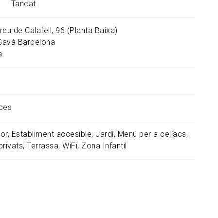
s Tancat
eu de Calafell, 96 (Planta Baixa)
Gavà
Barcelona
a
ces
or
Establiment accesible
Jardí
Menú per a celíacs
privats
Terrassa
WiFi
Zona Infantil