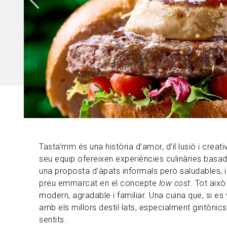
Tasta’mm és una història d’amor, d’il·lusió i creati
seu equip ofereixen experiències culinàries basad
una proposta d'àpats informals però saludables, in
preu emmarcat en el concepte
low cost
. Tot això
modern, agradable i familiar. Una cuina que, si es 
amb els millors destil·lats, especialment gintònic
sentits.