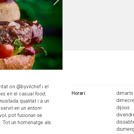
vitat on @byvilchef i el
Horari
dimart
es en el ca
sual food
;
dimecre
usitada qualitat i a un
dijous
 servit en un entorn
divendr
vol, pot fusionar-se
dissabt
s. Tot un homenatge als
diumen