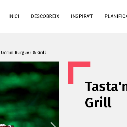
Vés
al
INICI
DESCOBREIX
INSPIRA'T
PLANIFIC
contingut
sta'mm Burguer & Grill
Tasta
Grill