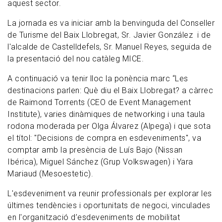
aquest sector.
La jornada es va iniciar amb la benvinguda del Conseller
de Turisme del Baix Llobregat, Sr. Javier González i de
l'alcalde de Castelldefels, Sr. Manuel Reyes, seguida de
la presentació del nou catàleg MICE.
A continuació va tenir lloc la ponència marc “Les
destinacions parlen: Què diu el Baix Llobregat? a càrrec
de Raimond Torrents (CEO de Event Management
Institute), varies dinàmiques de networking i una taula
rodona moderada per Olga Álvarez (Alpega) i que sota
el títol: "Decisions de compra en esdeveniments", va
comptar amb la presència de Luís Bajo (Nissan
Ibérica), Miguel Sánchez (Grup Volkswagen) i Yara
Mariaud (Mesoestetic).
L'esdeveniment va reunir professionals per explorar les
últimes tendències i oportunitats de negoci, vinculades
en l'organització d’esdeveniments de mobilitat