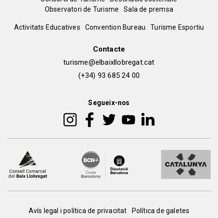
Menú
Observatori de Turisme
Sala de premsa
del
Peu
Activitats Educatives
Convention Bureau
Turisme Esportiu
pie
de
Contacte
turisme@elbaixllobregat.cat
pàgina
(+34) 93 685 24 00
2
Segueix-nos
Peu
Avís legal i política de privacitat
Política de galetes