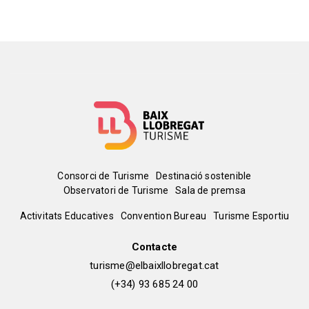
Menú
Consorci de Turisme
Destinació sostenible
Observatori de Turisme
Sala de premsa
del
Peu
Activitats Educatives
Convention Bureau
Turisme Esportiu
pie
de
Contacte
turisme@elbaixllobregat.cat
pàgina
(+34) 93 685 24 00