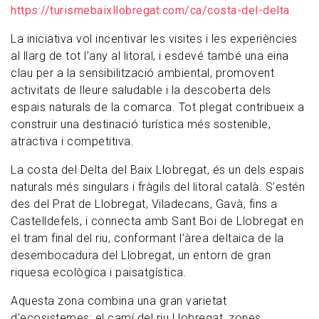
https://turismebaixllobregat.com/ca/costa-del-delta
La iniciativa vol incentivar les visites i les experiències
al llarg de tot l’any al litoral, i esdevé també una eina
clau per a la sensibilització ambiental, promovent
activitats de lleure saludable i la descoberta dels
espais naturals de la comarca. Tot plegat contribueix a
construir una destinació turística més sostenible,
atractiva i competitiva.
La costa del Delta del Baix Llobregat, és un dels espais
naturals més singulars i fràgils del litoral català. S’estén
des del Prat de Llobregat, Viladecans, Gavà, fins a
Castelldefels, i connecta amb Sant Boi de Llobregat en
el tram final del riu, conformant l’àrea deltaica de la
desembocadura del Llobregat, un entorn de gran
riquesa ecològica i paisatgística.
Aquesta zona combina una gran varietat
d’ecosistemes: el camí del riu Llobregat, zones