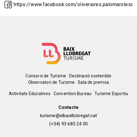
https://www.facebook.com/oliveraires.palomarolesan
Menú
Consorci de Turisme
Destinació sostenible
Observatori de Turisme
Sala de premsa
del
Peu
Activitats Educatives
Convention Bureau
Turisme Esportiu
pie
de
Contacte
turisme@elbaixllobregat.cat
pàgina
(+34) 93 685 24 00