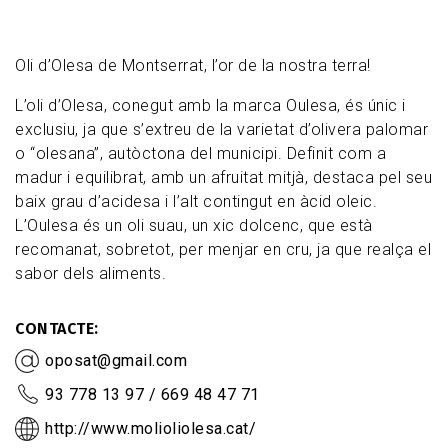
Oli d’Olesa de Montserrat, l’or de la nostra terra!
L’oli d’Olesa, conegut amb la marca Oulesa, és únic i
exclusiu, ja que s’extreu de la varietat d’olivera palomar
o “olesana”, autòctona del municipi. Definit com a
madur i equilibrat, amb un afruitat mitjà, destaca pel seu
baix grau d’acidesa i l’alt contingut en àcid oleic.
L’Oulesa és un oli suau, un xic dolcenc, que està
recomanat, sobretot, per menjar en cru, ja que realça el
sabor dels aliments.
CONTACTE
oposat@gmail.com
93 778 13 97 / 669 48 47 71
http://www.molioliolesa.cat/