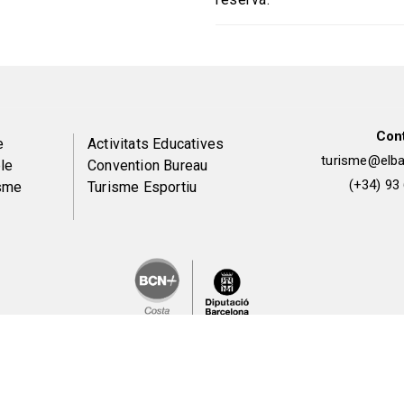
Con
Peu
e
Activitats Educatives
turisme@elbai
le
Convention Bureau
de
(+34) 93
isme
Turisme Esportiu
pàgina
2
Avís legal i política de privacitat
Política de galetes