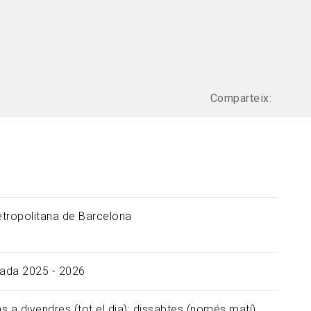
Comparteix:
tropolitana de Barcelona
ada 2025 - 2026
ns a divendres (tot el dia); dissabtes (només matí)