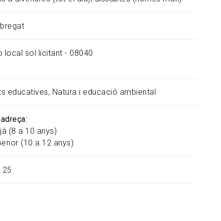
obregat
 local sol·licitant - 08040
ats educatives
Natura i educació ambiental
s’adreça
jà (8 a 10 anys)
erior (10 a 12 anys)
25