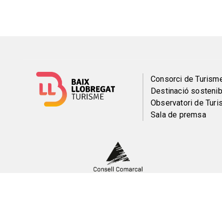
Menú
Consorci de Turism
Destinació sostenib
del
Observatori de Tur
Sala de premsa
pie
Peu