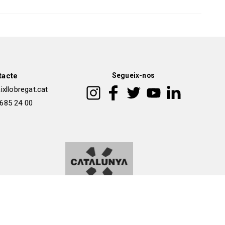
tacte
Segueix-nos
xllobregat.cat
 685 24 00