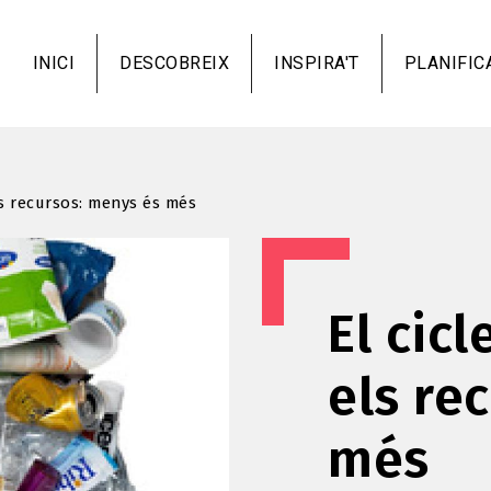
Vés
al
INICI
DESCOBREIX
INSPIRA'T
PLANIFIC
contingut
els recursos: menys és més
El cicl
els re
més