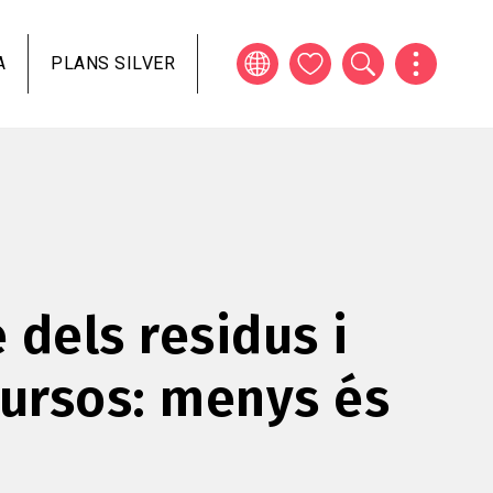
A
PLANS SILVER
e dels residus i
cursos: menys és