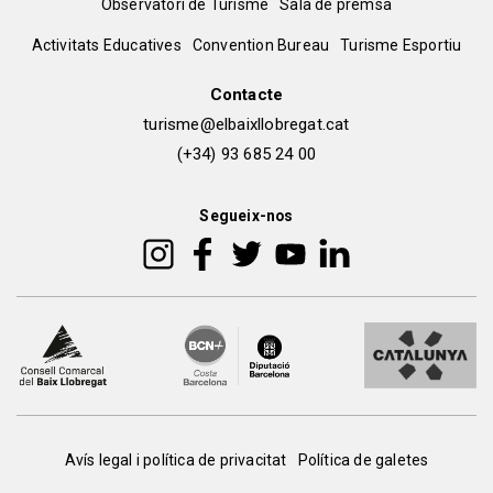
Observatori de Turisme
Sala de premsa
del
Peu
Activitats Educatives
Convention Bureau
Turisme Esportiu
pie
de
Contacte
turisme@elbaixllobregat.cat
pàgina
(+34) 93 685 24 00
2
Segueix-nos
Peu
Avís legal i política de privacitat
Política de galetes