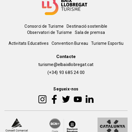
Menú
Consorci de Turisme
Destinació sostenible
Observatori de Turisme
Sala de premsa
del
Peu
Activitats Educatives
Convention Bureau
Turisme Esportiu
pie
de
Contacte
turisme@elbaixllobregat.cat
pàgina
(+34) 93 685 24 00
2
Segueix-nos