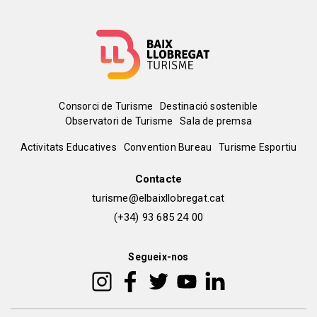
Menú
Consorci de Turisme
Destinació sostenible
Observatori de Turisme
Sala de premsa
del
Peu
Activitats Educatives
Convention Bureau
Turisme Esportiu
pie
de
Contacte
turisme@elbaixllobregat.cat
pàgina
(+34) 93 685 24 00
2
Segueix-nos