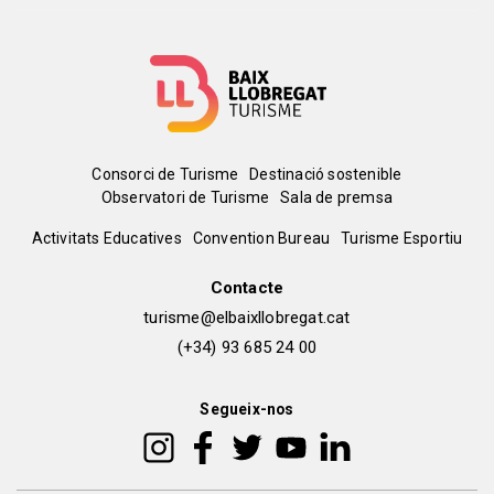
Menú
Consorci de Turisme
Destinació sostenible
Observatori de Turisme
Sala de premsa
del
Peu
Activitats Educatives
Convention Bureau
Turisme Esportiu
pie
de
Contacte
turisme@elbaixllobregat.cat
pàgina
(+34) 93 685 24 00
2
Segueix-nos