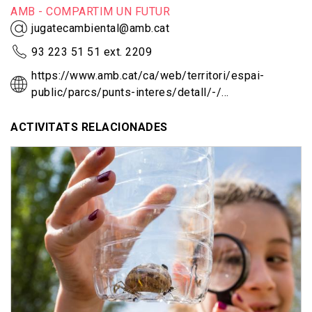
AMB - COMPARTIM UN FUTUR
jugatecambiental@amb.cat
93 223 51 51 ext. 2209
https://www.amb.cat/ca/web/territori/espai-
public/parcs/punts-interes/detall/-/…
ACTIVITATS RELACIONADES