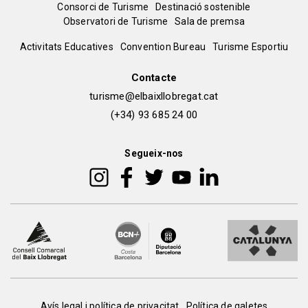
Menú
Consorci de Turisme
Destinació sostenible
Observatori de Turisme
Sala de premsa
del
Peu
Activitats Educatives
Convention Bureau
Turisme Esportiu
pie
de
Contacte
turisme@elbaixllobregat.cat
pàgina
(+34) 93 685 24 00
2
Segueix-nos
Avís legal i política de privacitat
Política de galetes