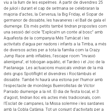
viu a la llum de les espelmes. A partir de divendres 25
de juliol i durant el cap de setmana se celebraran la
majoria d’actes, la Cerverua, la Big Friday, el Sopar de
germanor de dissabte, les havaneres i el Ball de gala el
diumenge. Els més petits també tindran propostes com
una sessió del cicle “Explica’m un conte al bosc” amb
Aquafesta de la companyia Més Tumàcat i les
activitats d’aigua per nadons i infants a la Timba, a més
de diversos actes per a tota la família com la Crazy
Jump Race amb inflables, l’escape room “Invasió
alienígena”, el tobogan aquàtic, el Tardeo i el Joc de la
Pastanaga. Les actuacions musicals vindran de la mà
dels grups Spotiflight el divendres i Roctàmbuls el
dissabte. També hi haurà una estona per l’humor amb
l’espectacle de monòlegs Buenrollistas de Víctor
Parrado diumenge a la nit. El dia de festa local, el 3
d’agost, tindran lloc els actes més tradicionals, com
l’Esclat de campanes, la Missa solemne i les sardanes
amb la Cobla Catània. Tot un conjunt d'activitats per a