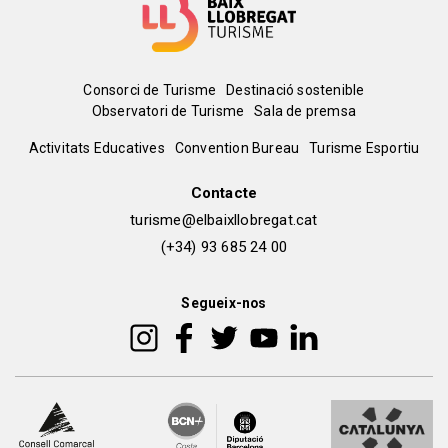
Menú
Consorci de Turisme
Destinació sostenible
Observatori de Turisme
Sala de premsa
del
Peu
Activitats Educatives
Convention Bureau
Turisme Esportiu
pie
de
Contacte
turisme@elbaixllobregat.cat
pàgina
(+34) 93 685 24 00
2
Segueix-nos