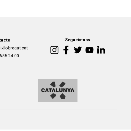
tacte
Segueix-nos
xllobregat.cat
 685 24 00