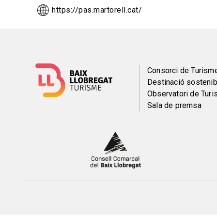
https://pas.martorell.cat/
Menú
Consorci de Turism
Destinació sostenib
del
Observatori de Tur
Sala de premsa
pie
Peu