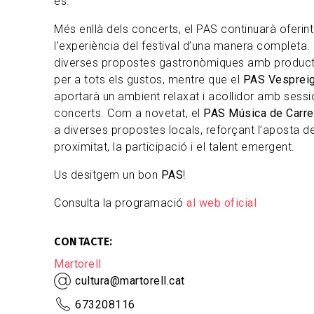
és.
Més enllà dels concerts, el PAS continuarà oferint
l’experiència del festival d’una manera completa.
diverses propostes gastronòmiques amb producte
per a tots els gustos, mentre que el
PAS Vespreig
aportarà un ambient relaxat i acollidor amb sess
concerts. Com a novetat, el
PAS Música de Carre
a diverses propostes locals, reforçant l’aposta del
proximitat, la participació i el talent emergent.
Us desitgem un bon
PAS
!
Consulta la programació
al web oficial
CONTACTE
Martorell
cultura@martorell.cat
673208116