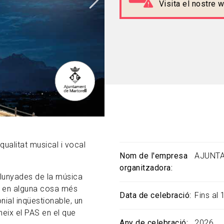
Visita el nostre
ualitat musical i vocal
Nom de l'empresa
AJUNTA
organitzadora
allunyades de la música
iu en alguna cosa més
Data de celebració
Fins al 
ial inqüestionable, un
neix el PAS en el que
Any de celebració
2026