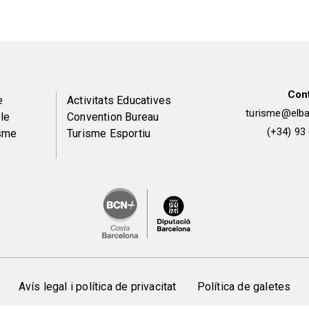
Con
Peu
e
Activitats Educatives
turisme@elbai
le
Convention Bureau
de
(+34) 93
isme
Turisme Esportiu
pàgina
2
Avís legal i política de privacitat
Política de galetes