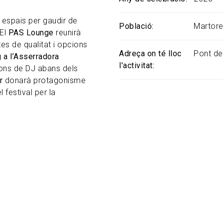
 espais per gaudir de
Població
Martore
 El
PAS Lounge
reunirà
s de qualitat i opcions
Adreça on té lloc
Pont del
 a l’Asserradora
l'activitat
ions de DJ abans dels
r
donarà protagonisme
 festival per la