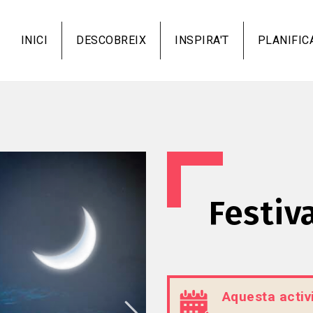
Vés
al
INICI
DESCOBREIX
INSPIRA'T
PLANIFIC
contingut
Festiv
Aquesta activi