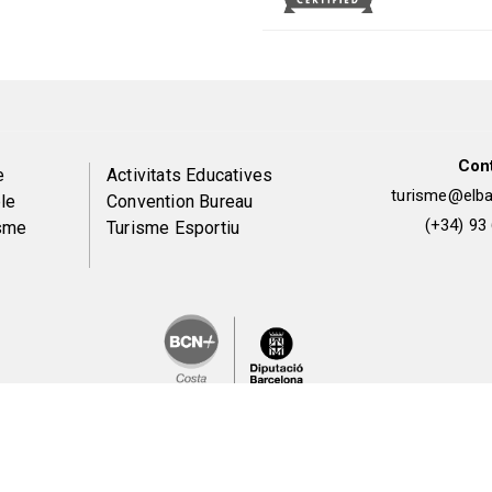
Con
Peu
e
Activitats Educatives
turisme@elbai
le
Convention Bureau
de
(+34) 93
isme
Turisme Esportiu
pàgina
2
Avís legal i política de privacitat
Política de galetes