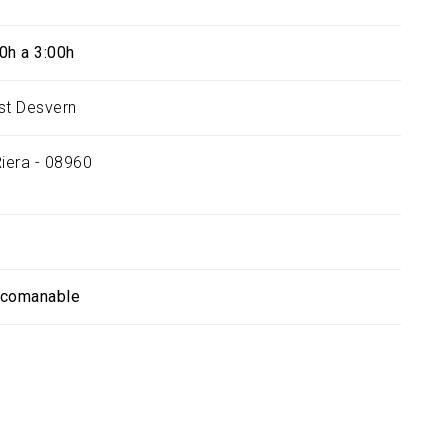
0h a 3:00h
st Desvern
Riera - 08960
ecomanable