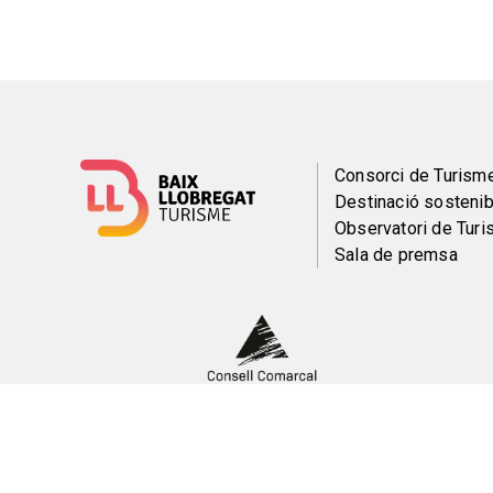
Menú
Consorci de Turism
Destinació sostenib
del
Observatori de Tur
Sala de premsa
pie
Peu