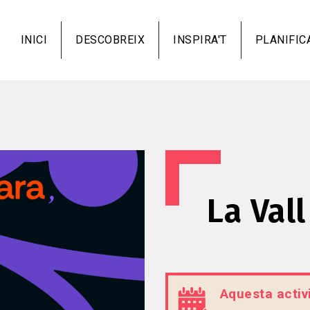
Vés
al
INICI
DESCOBREIX
INSPIRA'T
PLANIFIC
contingut
La Vall
Aquesta activi