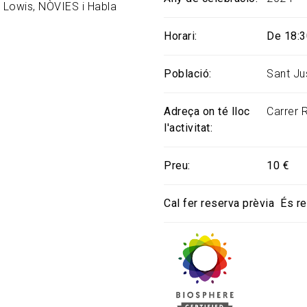
, Lowis, NÒVIES i Habla
Horari
De 18:3
Població
Sant Ju
Adreça on té lloc
Carrer 
l'activitat
Preu
10 €
Cal fer reserva prèvia
És r