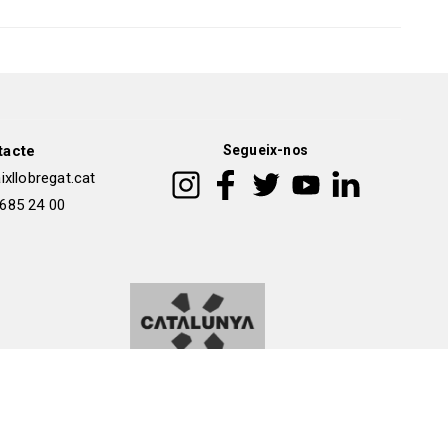
tacte
Segueix-nos
xllobregat.cat
 685 24 00