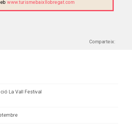
 web
www.turismebaixllobregat.com
Comparteix:
ció La Vall Festival
setembre