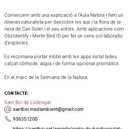
Comencem amb una explicació a l’Aula Natura i fem un
itinerari naturalista per descobrir les aus i la flora de la
riera de Can Soler i el seu entorn. Amb aplicacions com
ObsIdentify i Merlin Bird ID per fer un cens col·laboratiu
d’espècies.
Es recomana portar mòbil amb les apps instal·lades,
calçat còmode, aigua i de forma opcional prismàtics.
En el marc de la Setmana de la Natura.
CONTACTE
Sant Boi de Llobregat
santboi.mediambient@gmail.com
936351200
https://santboi.cat/agenda/repte-de-biodiversitat-