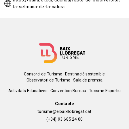
la-setmana-de-la-natura
Menú
Consorci de Turisme
Destinació sostenible
Observatori de Turisme
Sala de premsa
del
Peu
Activitats Educatives
Convention Bureau
Turisme Esportiu
pie
de
Contacte
turisme@elbaixllobregat.cat
pàgina
(+34) 93 685 24 00