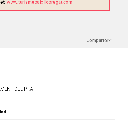
 web
www.turismebaixllobregat.com
Comparteix:
MENT DEL PRAT
liol