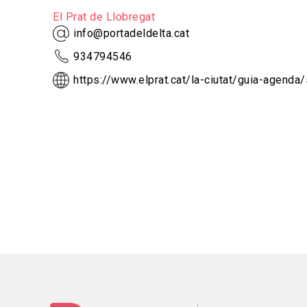
El Prat de Llobregat
info@portadeldelta.cat
934794546
https://www.elprat.cat/la-ciutat/guia-agenda/