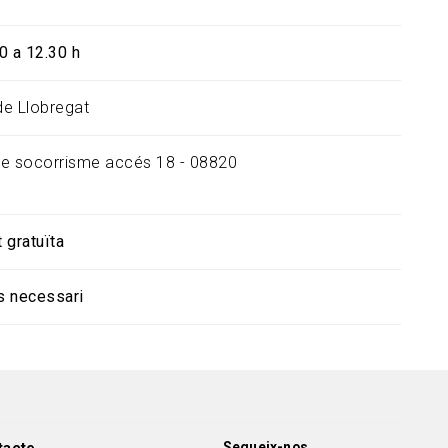
0 a 12.30 h
 de Llobregat
e socorrisme accés 18 - 08820
t gratuïta
s necessari
Segueix-nos