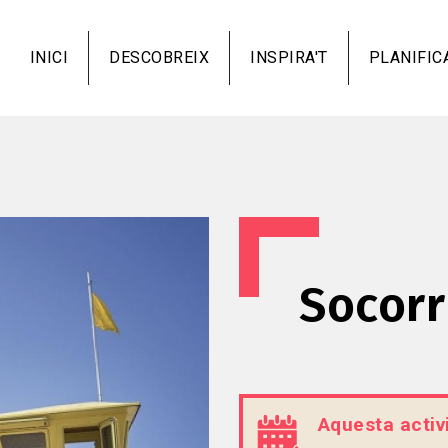
Vés
al
INICI
DESCOBREIX
INSPIRA'T
PLANIFIC
contingut
Socorr
Aquesta activi