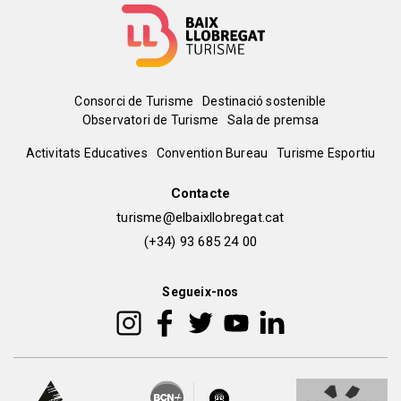
Menú
Consorci de Turisme
Destinació sostenible
Observatori de Turisme
Sala de premsa
del
Peu
Activitats Educatives
Convention Bureau
Turisme Esportiu
pie
de
Contacte
turisme@elbaixllobregat.cat
pàgina
(+34) 93 685 24 00
2
Segueix-nos