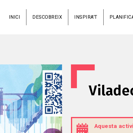
Vés
al
INICI
DESCOBREIX
INSPIRA'T
PLANIFIC
contingut
Vilade
Aquesta activi