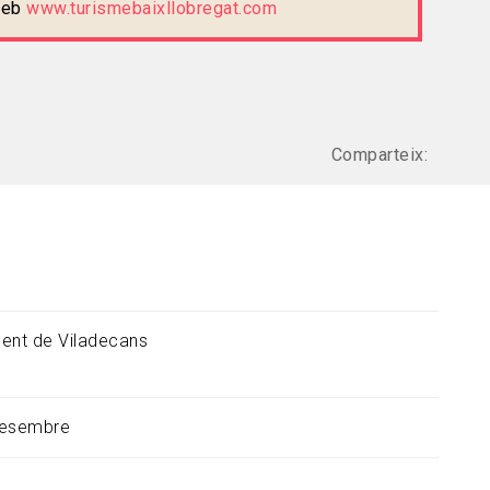
 web
www.turismebaixllobregat.com
Comparteix:
ent de Viladecans
desembre