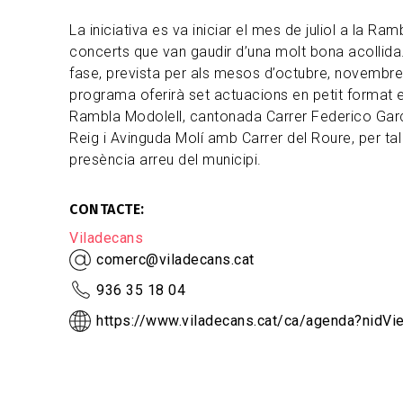
La iniciativa es va iniciar el mes de juliol a la R
concerts que van gaudir d’una molt bona acollid
fase, prevista per als mesos d’octubre, novembre
programa oferirà set actuacions en petit format e
Rambla Modolell, cantonada Carrer Federico Gar
Reig i Avinguda Molí amb Carrer del Roure, per tal
presència arreu del municipi.
CONTACTE
Viladecans
comerc@viladecans.cat
936 35 18 04
https://www.viladecans.cat/ca/agenda?nidV