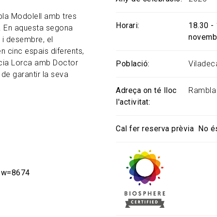
ambla Modolell amb tres
Horari
18.30 -
a. En aquesta segona
novembr
 i desembre, el
n cinc espais diferents,
cia Lorca amb Doctor
Població
Viladec
 de garantir la seva
Adreça on té lloc
Rambla 
l'activitat
Cal fer reserva prèvia
No é
iew=8674