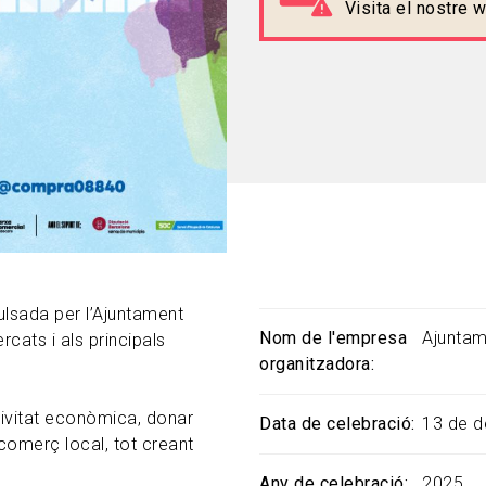
Visita el nostre
lsada per l’Ajuntament
Nom de l'empresa
Ajuntam
cats i als principals
organitzadora
ctivitat econòmica, donar
Data de celebració
13 de 
 comerç local, tot creant
Any de celebració
2025